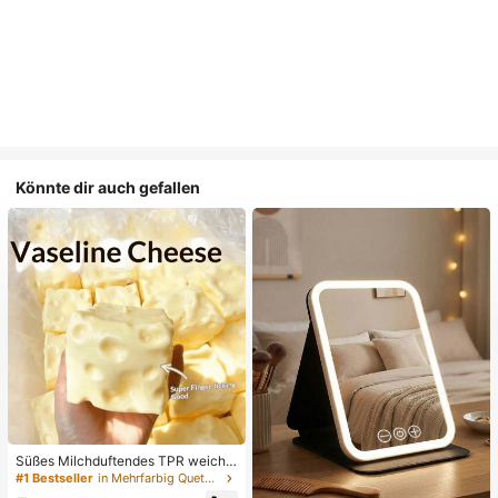
Könnte dir auch gefallen
Süßes Milchduftendes TPR weiche
s quetschbares Dumpling-förmiges
#1 Bestseller
in Mehrfarbig Quetschspielzeug für Teenager
Stressabbau-Spielzeug, 5cm niedli