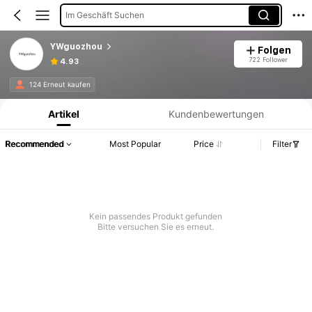
Im Geschäft Suchen
YWguozhou
Folgen
722 Follower
4.93
Produktinformation: Preisangabe, Verkaufs- und Lagerbestandsdetails.
124 Erneut kaufen
Artikel
Kundenbewertungen
Recommended
Most Popular
Price
Filter
Kein passendes Produkt gefunden
Bitte versuchen Sie es erneut.