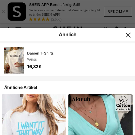
SHEIN APP-Bereit, fertig, Stil!
×
Weitere exklusive Rabatte und Zusatzangebote gibt
BEKOMME
es in der SHEIN APP!
(5,000)
Ähnlich
Damen T-Shirts
Weiss
16,82€
Ähnliche Artikel