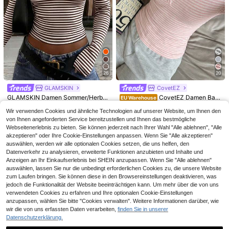
14
26
20
Neues, stilvolles, elegantes, einfarbi
Damen Lässiges Vintage Hemd, He
ges, lässiges, vielseitiges Raffunge
mdkragen Laternärmel Loose Bluse,
8
15
GLAMSKIN
CovetEZ
,49€
,60€
n T-Shirt, geeignet für Alltag, Schul
Einfarbiger Webstoff mit Knopfleiste
GLAMSKIN Damen Sommer/Herbst
CovetEZ Damen Bau
EU Warehouse
e, Strand, Urlaub und Sommermode
vorne, elegant für Büro, Alltag, Frühl
Basic gestreiftes Kontrastsaum V-A
mwoll-Mischung Rosa gestreiftes
10
8
Zuhause
ing/Sommer Weiß
,18€
-2%
10,39€
,99€
Wir verwenden Cookies und ähnliche Technologien auf unserer Website, um Ihnen den
usschnitt Langarm Top, Schulanfan
Halb-Reißverschluss T-Shirt, Frühli
g/Ausflug/Streetwear Lässig
ng/Sommer
von Ihnen angeforderten Service bereitzustellen und Ihnen das bestmögliche
Webseitenerlebnis zu bieten. Sie können jederzeit nach Ihrer Wahl "Alle ablehnen", "Alle
akzeptieren" oder Ihre Cookie-Einstellungen anpassen. Wenn Sie "Alle akzeptieren"
auswählen, werden wir alle optionalen Cookies setzen, die uns helfen, den
Datenverkehr zu analysieren, erweiterte Funktionen anzubieten und Inhalte und
Anzeigen an Ihr Einkaufserlebnis bei SHEIN anzupassen. Wenn Sie "Alle ablehnen"
auswählen, lassen Sie nur die unbedingt erforderlichen Cookies zu, die unsere Website
zum Laufen bringen. Sie können diese in den Browsereinstellungen deaktivieren, was
jedoch die Funktionalität der Website beeinträchtigen kann. Um mehr über die von uns
verwendeten Cookies zu erfahren und Ihre optionalen Cookie-Einstellungen
Ähnliche vorrätige Artikel anzeigen
Alle ansehen
anzupassen, wählen Sie bitte "Cookies verwalten". Weitere Informationen darüber, wie
wir die von uns erfassten Daten verarbeiten,
finden Sie in unserer
Datenschutzerklärung.