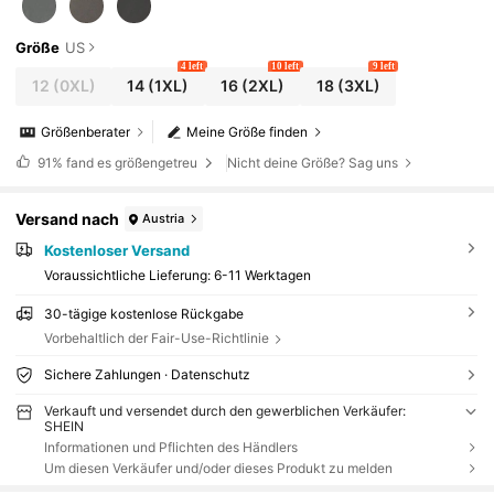
Größe
US
4 left
10 left
9 left
12
(0XL)
14
(1XL)
16
(2XL)
18
(3XL)
Größenberater
Meine Größe finden
91%
fand es größengetreu
Nicht deine Größe? Sag uns
Versand nach
Austria
Kostenloser Versand
Voraussichtliche Lieferung:
6-11 Werktagen
30-tägige kostenlose Rückgabe
Vorbehaltlich der Fair-Use-Richtlinie
Sichere Zahlungen · Datenschutz
Verkauft und versendet durch den gewerblichen Verkäufer:
SHEIN
Informationen und Pflichten des Händlers
Um diesen Verkäufer und/oder dieses Produkt zu melden