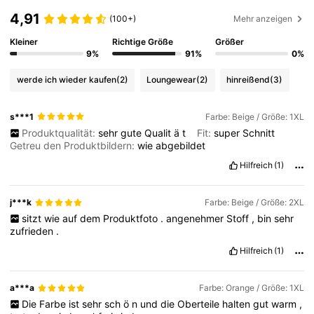
4,91
(100+)
Mehr anzeigen
Kleiner
Richtige Größe
Größer
9%
91%
0%
werde ich wieder kaufen
(2)
Loungewear
(2)
hinreißend
(3)
s***1
Farbe: Beige / Größe: 1XL
Produktqualität:
sehr
gute
Qualit
ä
t
Fit:
super
Schnitt
Getreu den Produktbildern:
wie
abgebildet
Hilfreich
(1)
j***k
Farbe: Beige / Größe: 2XL
sitzt
wie
auf
dem
Produktfoto
.
angenehmer
Stoff
,
bin
sehr
zufrieden
.
Hilfreich
(1)
a***a
Farbe: Orange / Größe: 1XL
Die
Farbe
ist
sehr
sch
ö
n
und
die
Oberteile
halten
gut
warm
,