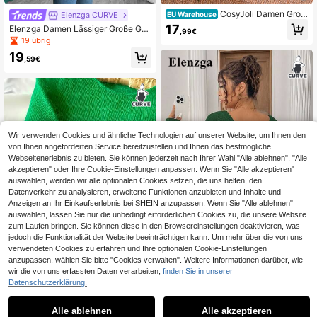
CosyJoli Damen Groß
Elenzga CURVE
EU Warehouse
e Größen Pullover mit Blumenmuste
17
Elenzga Damen Lässiger Große Grö
,99€
r und Fledermausärmeln
ßen Pullover, Off-Shoulder, Langar
19 übrig
m, schmeichelhafter Große Größen
19
Pullover für Herbst/Winter in Große
,59€
Größen
Wir verwenden Cookies und ähnliche Technologien auf unserer Website, um Ihnen den
von Ihnen angeforderten Service bereitzustellen und Ihnen das bestmögliche
Webseitenerlebnis zu bieten. Sie können jederzeit nach Ihrer Wahl "Alle ablehnen", "Alle
akzeptieren" oder Ihre Cookie-Einstellungen anpassen. Wenn Sie "Alle akzeptieren"
auswählen, werden wir alle optionalen Cookies setzen, die uns helfen, den
Datenverkehr zu analysieren, erweiterte Funktionen anzubieten und Inhalte und
Anzeigen an Ihr Einkaufserlebnis bei SHEIN anzupassen. Wenn Sie "Alle ablehnen"
auswählen, lassen Sie nur die unbedingt erforderlichen Cookies zu, die unsere Website
zum Laufen bringen. Sie können diese in den Browsereinstellungen deaktivieren, was
jedoch die Funktionalität der Website beeinträchtigen kann. Um mehr über die von uns
14
verwendeten Cookies zu erfahren und Ihre optionalen Cookie-Einstellungen
anzupassen, wählen Sie bitte "Cookies verwalten". Weitere Informationen darüber, wie
Elenzga CURVE
8
wir die von uns erfassten Daten verarbeiten,
finden Sie in unserer
Elenzga Große Größen Damen Dick
Datenschutzerklärung.
er Strickpullover, Rosa Rundhals Lo
18 übrig
Damen Große Größen Hellgrüner M
cker Rückenfrei Patchwork Große
ohair Strickpullover Rundhals Lang
23 übrig
19
Schleife Sexy Vielseitiger Pullover,
,12€
arm Locker Dünn Pullover Leicht Lä
Alle ablehnen
Alle akzeptieren
Herbst/Winter