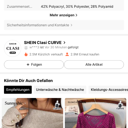
Zusammensetzung:
42% Polyacryl, 30% Polyester, 28% Polyamid
Mehr anzeigen
Sicherheitsinformationen und Kontakte
337K Follower
4,83
SHEIN Clasi CURVE
w***3
ist
Vor 30 Minuten
gefolgt
4***0
ist am Durchsuchen
337K Follower
4,83
2.5M Kürzlich verkauft
2.9M Erneut kaufen
Folgen
Alle Artikel
337K Follower
4,83
Könnte Dir Auch Gefallen
Empfehlungen
Unterwäsche & Nachtwäsche
Kleidungs-Accessoire
337K Follower
4,83
337K Follower
4,83