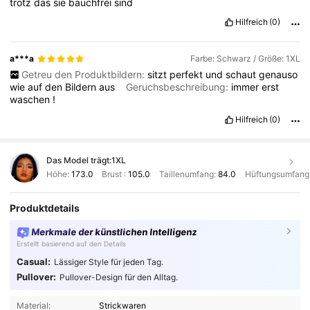
trotz
das
sie
bauchfrei
sind
Hilfreich
(0)
a***a
Farbe: Schwarz / Größe: 1XL
Getreu den Produktbildern:
sitzt
perfekt
und
schaut
genauso
wie
auf
den
Bildern
aus
Geruchsbeschreibung:
immer
erst
waschen
!
Hilfreich
(0)
Das Model trägt:
1XL
Höhe:
173.0
Brust :
105.0
Taillenumfang:
84.0
Hüftungsumfang
Produktdetails
Merkmale der künstlichen Intelligenz
Erstellt basierend auf den Details
Casual:
Lässiger Style für jeden Tag.
Pullover:
Pullover-Design für den Alltag.
Material:
Strickwaren