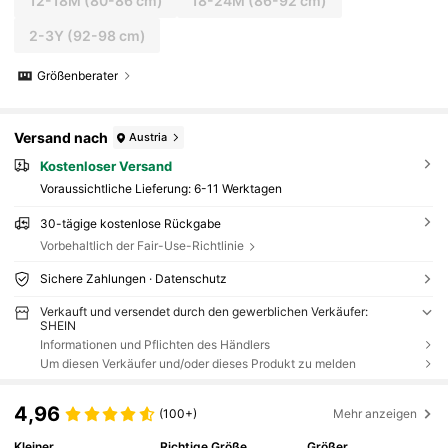
12-18M
(80-86 cm)
18-24M
(86-92 cm)
2-3Y
(92-98 cm)
Größenberater
Versand nach
Austria
Kostenloser Versand
Voraussichtliche Lieferung:
6-11 Werktagen
30-tägige kostenlose Rückgabe
Vorbehaltlich der Fair-Use-Richtlinie
Sichere Zahlungen · Datenschutz
Verkauft und versendet durch den gewerblichen Verkäufer:
SHEIN
Informationen und Pflichten des Händlers
Um diesen Verkäufer und/oder dieses Produkt zu melden
4,96
(100+)
Mehr anzeigen
Kleiner
Richtige Größe
Größer