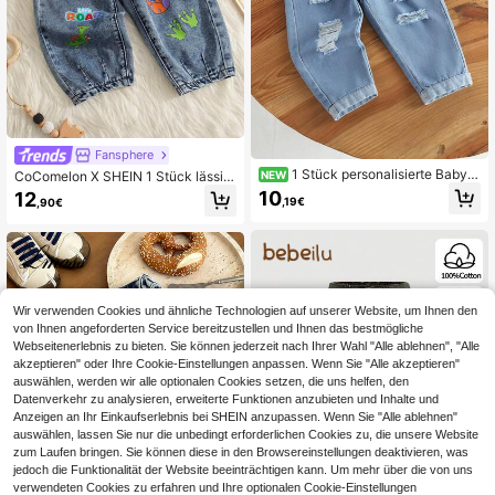
Fansphere
1 Stück personalisierte Baby-
CoComelon X SHEIN 1 Stück lässig
NEW
Jungen-Jeans mit modischem Distr
er Stil Baby/Kleinkind Jungen Relax
10
12
,19€
,90€
essed-Design und umgeschlagene
ed Fit Jeans, bequeme weite Jeans
m Saum, lässig, bequem, minimalisti
hose, Cocomelone Kollektion
scher Stil, dünne lange Herbsthose
Wir verwenden Cookies und ähnliche Technologien auf unserer Website, um Ihnen den
von Ihnen angeforderten Service bereitzustellen und Ihnen das bestmögliche
Webseitenerlebnis zu bieten. Sie können jederzeit nach Ihrer Wahl "Alle ablehnen", "Alle
akzeptieren" oder Ihre Cookie-Einstellungen anpassen. Wenn Sie "Alle akzeptieren"
auswählen, werden wir alle optionalen Cookies setzen, die uns helfen, den
Datenverkehr zu analysieren, erweiterte Funktionen anzubieten und Inhalte und
Anzeigen an Ihr Einkaufserlebnis bei SHEIN anzupassen. Wenn Sie "Alle ablehnen"
auswählen, lassen Sie nur die unbedingt erforderlichen Cookies zu, die unsere Website
zum Laufen bringen. Sie können diese in den Browsereinstellungen deaktivieren, was
jedoch die Funktionalität der Website beeinträchtigen kann. Um mehr über die von uns
verwendeten Cookies zu erfahren und Ihre optionalen Cookie-Einstellungen