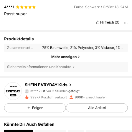
4***1
Farbe: Schwarz / Größe: 18-24M
Passt
super
Hilfreich
(0)
Produktdetails
Zusammensetzung:
75% Baumwolle, 21% Polyester, 3% Viskose, 1% Elasthan
Mehr anzeigen
Sicherheitsinformationen und Kontakte
427K Follower
4,90
SHEIN EVRYDAY Kids
m***2
ist
Vor 3 Stunden
gefolgt
s***r
ist am Durchsuchen
999K+ Kürzlich verkauft
999K+ Erneut kaufen
427K Follower
4,90
Folgen
Alle Artikel
427K Follower
4,90
Könnte Dir Auch Gefallen