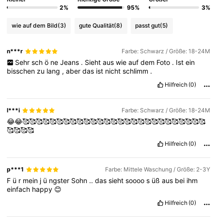
2%
95%
3%
wie auf dem Bild
(3)
gute Qualität
(8)
passt gut
(5)
n***r
Farbe: Schwarz / Größe: 18-24M
Sehr
sch
ö
ne
Jeans
.
Sieht
aus
wie
auf
dem
Foto
.
Ist
ein
bisschen
zu
lang
,
aber
das
ist
nicht
schlimm
.
Hilfreich
(0)
l***i
Farbe: Schwarz / Größe: 18-24M
😂😂🥰🥰🥰🥰🥰🥰🥰🥰🥰🥰🥰🥰🥰🥰🥰🥰🥰🥰🥰🥰🥰🥰🥰🥰🥰🥰🥰
🥰🥰🥰🥰
Hilfreich
(0)
p***1
Farbe: Mittele Waschung / Größe: 2-3Y
F
ü
r
mein
j
ü
ngster
Sohn
..
das
sieht
soooo
s
üß
aus
bei
ihm
einfach
happy
😊
Hilfreich
(0)