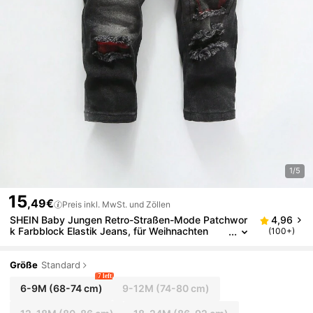
1/5
15
,49€
Preis inkl. MwSt. und Zöllen
SHEIN Baby Jungen Retro-Straßen-Mode Patchwor
4,96
k Farbblock Elastik Jeans, für Weihnachten
(100+)
Größe
Standard
7 left
6-9M
(68-74 cm)
9-12M
(74-80 cm)