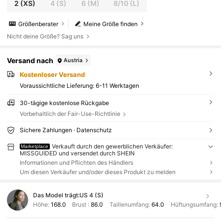
2
(XS)
4
(S)
6
(M)
8/10
(L)
Größenberater
Meine Größe finden
Nicht deine Größe? Sag uns
Versand nach
Austria
Kostenloser Versand
Voraussichtliche Lieferung:
6-11 Werktagen
30-tägige kostenlose Rückgabe
Vorbehaltlich der Fair-Use-Richtlinie
Sichere Zahlungen · Datenschutz
Verkauft durch den gewerblichen Verkäufer:
Marketplace
MISSGUIDED und versendet durch SHEIN
Informationen und Pflichten des Händlers
Um diesen Verkäufer und/oder dieses Produkt zu melden
Das Model trägt:
US 4 (S)
Höhe:
168.0
Brust :
86.0
Taillenumfang:
64.0
Hüftungsumfang: