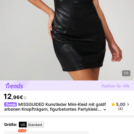
1/5
12
,96€
MISSGUIDED Kunstleder Mini-Kleid mit goldf
5,00
arbenen Knopfträgern, figurbetontes Partykleid
(4)
Größe
:
US
Standard
9 left