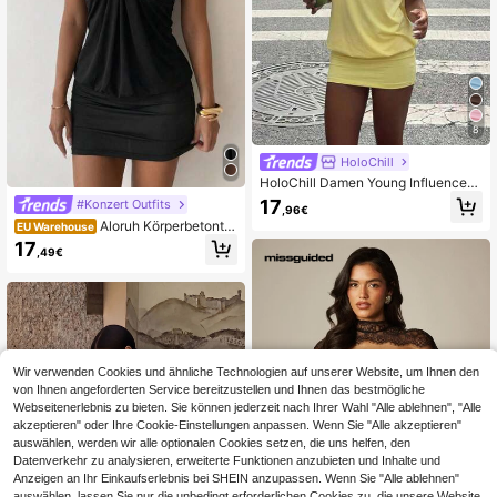
8
HoloChill
HoloChill Damen Young Influencer
Lässig Stil Einfarbiges Off-Shoulder
17
#Konzert Outfits
,96€
kurzes Kleid, Sommer Lässig 2026
Aloruh Körperbetonte
EU Warehouse
Neues Strickkleid mit hoher Elastizi
s Mini-Kleid für Frauen mit Halter-K
tät, Herbstkleid, Schulanfang, Hom
17
,49€
rawatte und Metallschnalle
ecoming, Herbst/Winter
Wir verwenden Cookies und ähnliche Technologien auf unserer Website, um Ihnen den
von Ihnen angeforderten Service bereitzustellen und Ihnen das bestmögliche
Webseitenerlebnis zu bieten. Sie können jederzeit nach Ihrer Wahl "Alle ablehnen", "Alle
akzeptieren" oder Ihre Cookie-Einstellungen anpassen. Wenn Sie "Alle akzeptieren"
auswählen, werden wir alle optionalen Cookies setzen, die uns helfen, den
Datenverkehr zu analysieren, erweiterte Funktionen anzubieten und Inhalte und
Anzeigen an Ihr Einkaufserlebnis bei SHEIN anzupassen. Wenn Sie "Alle ablehnen"
auswählen, lassen Sie nur die unbedingt erforderlichen Cookies zu, die unsere Website