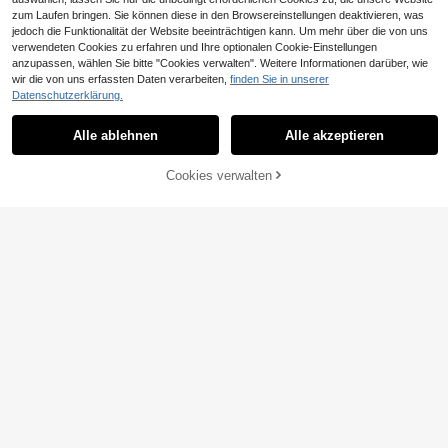
zum Laufen bringen. Sie können diese in den Browsereinstellungen deaktivieren, was
jedoch die Funktionalität der Website beeinträchtigen kann. Um mehr über die von uns
5
verwendeten Cookies zu erfahren und Ihre optionalen Cookie-Einstellungen
anzupassen, wählen Sie bitte "Cookies verwalten". Weitere Informationen darüber, wie
MISSGUIDED
7
wir die von uns erfassten Daten verarbeiten,
finden Sie in unserer
MISSGUIDED Cremefarbenes Minik
Datenschutzerklärung.
leid mit Spitzenkragen-Detail und S
2026 Frühling/Somme
18
EU Warehouse
,10€
pitzeneinsatz am Kragen, körperbet
r Damen Neues Rundhals Lässig Ele
#5 Bestseller
in A-Linie Damen Minikleider
onter Partykleid-Stil
gant Alltag Urlaub Ausflug Date Out
Alle ablehnen
Alle akzeptieren
17
fit Rundhals Ärmellos Locker A-Lini
,85€
e Mini Weißes Kleid, Streetstyle, Par
Cookies verwalten
tykleid, Damen Urlaubsoutfit, Dame
ZUM WARENKORB HINZUFÜGEN
n Lässig Pendlerkleid, Damenkleid,
20
Aloruh
7