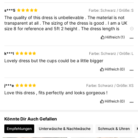
3M Follower
4,83
s***5
Farbe: Schwarz / Größe: S
The
quality
of
this
dress
is
unbelievable
.
The
material
is
not
3M Follower
4,83
transparent
at
all
.
The
sizing
of
the
dress
is
good
.
I
am
a
UK
size
8
for
reference
and
5ft
2
height
.
The
dress
length
is
perfect
and
is
hugs
all
the
right
areas
.
I
would
definitely
Hilfreich
(1)
recommend
for
you
to
purchase
for
your
wardrobe
especially
for
the
price
!!!!
k***l
Farbe: Schwarz / Größe: L
Lovely
dress
but
the
cups
could
be
a
little
bigger
Hilfreich
(0)
j***e
Farbe: Schwarz / Größe: XS
Love
this
dress
,
fits
perfectly
and
looks
gorgeous
!
Hilfreich
(0)
Könnte Dir Auch Gefallen
Empfehlungen
Unterwäsche & Nachtwäsche
Schmuck & Uhren