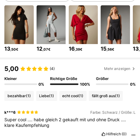
3M Follower
4,83
3M Follower
4,83
13
12
16
15
13
,50€
,07€
,39€
,56€
3M Follower
4,83
5,00
(4)
Mehr anzeigen
3M Follower
4,83
Kleiner
Richtige Größe
Größer
0%
100%
0%
bezahlbar
(1)
Liebe
(1)
echt cool
(1)
fällt groß aus
(1)
3M Follower
4,83
k***6
Farbe: Schwarz / Größe: L
Super
cool
....
habe
gleich
2
gekauft
mit
und
ohne
Druck
....
3M Follower
4,83
klare
Kaufempfehlung
Hilfreich
(0)