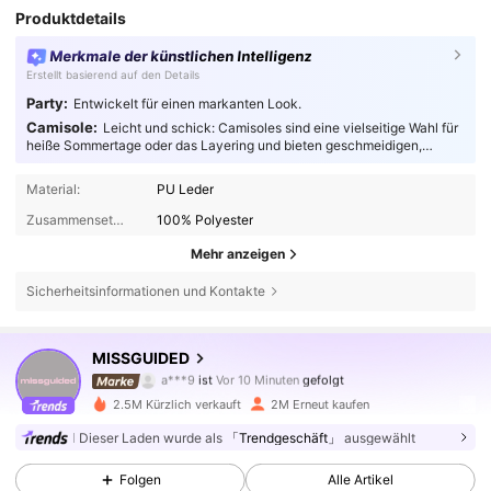
Produktdetails
Merkmale der künstlichen Intelligenz
Erstellt basierend auf den Details
Party:
Entwickelt für einen markanten Look.
Camisole:
Leicht und schick: Camisoles sind eine vielseitige Wahl für
heiße Sommertage oder das Layering und bieten geschmeidigen,
atmungsaktiven Komfort für modebewusste Trendsetter.
Material:
PU Leder
Zusammensetzung:
100% Polyester
Mehr anzeigen
Sicherheitsinformationen und Kontakte
3M Follower
4,83
MISSGUIDED
a***9
ist
Vor 10 Minuten
gefolgt
k***t
ist am Durchsuchen
3M Follower
4,83
2.5M Kürzlich verkauft
2M Erneut kaufen
Dieser Laden wurde als
「Trendgeschäft」
ausgewählt
3M Follower
4,83
Folgen
Alle Artikel