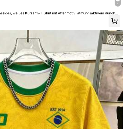
4
lässiges, weißes Kurzarm-T-Shirt mit Affenmotiv, atmungsaktivem Rundhal
Mehr anzeigen
Größer
2%
asst gut
(2)
atmungsaktiv
(1)
Farbe: Schwarz / Größe: S