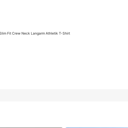
KI-generiert
lim Fit Crew Neck Langarm Athletik T-Shirt
Langarm Athletik T-Shirt
40
(L)
42
(XL)
4