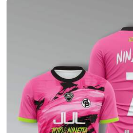
Größenberater
Versand nach
Austria
Kostenloser Versand
Voraussichtliche Lieferung:
6-11 Werktagen
30-tägige kostenlose Rückgabe
Vorbehaltlich der Fair-Use-Richtlinie
Sichere Zahlungen · Datenschutz
Verkauft und versendet durch den gewerblichen Verkäufer: SHE
Informationen und Pflichten des Händlers
Um diesen Verkäufer und/oder dieses Produkt zu melden