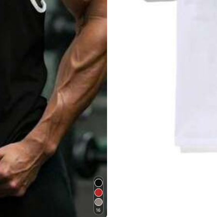
8
,49€
16