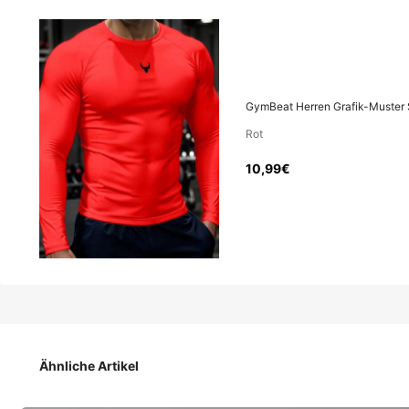
KI-generiert
10
,99€
GymBeat Herren Grafik-Muster S
Rot
GymBeat Herren Grafik-Muster Slim Fit Crew Neck 
10,99€
Größe
US
36
(S)
38
(M)
Ähnliche Artikel