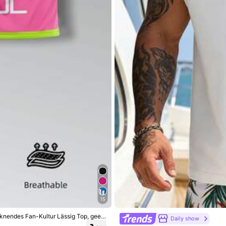
ff
 Polyester, 5% Elasthan
Mehr anzeigen
15
nendes Fan-Kultur Lässig Top, geeig
Daily show