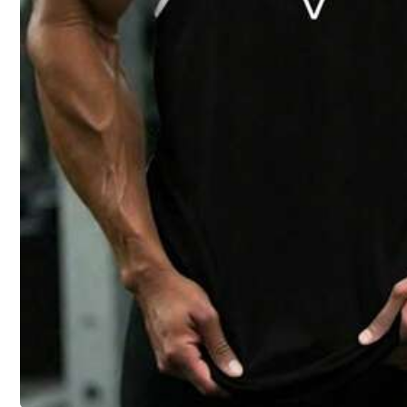
38K Follower
4,84
10
11
,49€
,49€
38K Follower
4,84