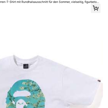
ren-T-Shirt mit Rundhalsausschnitt für den Sommer, vielseitig, figurbetont,
 als Geschenk für Ehemann oder Freund (Sportler).
Alle Artikel