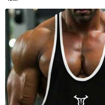
a***0
bezahlt
Vor 1 Tag
99K+ Kürzlich verkauft
38K Follower
4,84
Dieser Laden wurde als
「Trendgeschäft
Folgen
38K Follower
4,84