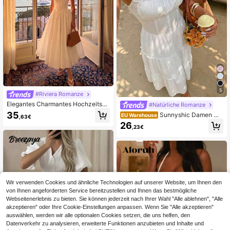
5
#Riviera Romanze
Elegantes Charmantes Hochzeits-P
#Natürliche Romanze
arty-Urlaubs-Date-Spaghetti-Träg
35
Sunnyshic Damen we
EU Warehouse
,63€
er-Langkleid, Elegantes Kleid für Fr
ißes Kleid mit Spaghettiträgern und
26
auen, Elegante Kleider für Partys, H
,23€
ausgestelltem Rock, romantisch, el
ochzeitsgast-Kleider, Sommerkleid
egant, modisch für Strandurlaub, Au
er für Frauen
sflüge, Dates, Geburtstage, Hochze
iten, geeignet für Frühling/Sommer
Wir verwenden Cookies und ähnliche Technologien auf unserer Website, um Ihnen den
von Ihnen angeforderten Service bereitzustellen und Ihnen das bestmögliche
Webseitenerlebnis zu bieten. Sie können jederzeit nach Ihrer Wahl "Alle ablehnen", "Alle
akzeptieren" oder Ihre Cookie-Einstellungen anpassen. Wenn Sie "Alle akzeptieren"
auswählen, werden wir alle optionalen Cookies setzen, die uns helfen, den
Datenverkehr zu analysieren, erweiterte Funktionen anzubieten und Inhalte und