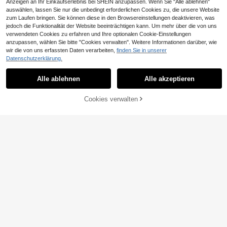
Anzeigen an Ihr Einkaufserlebnis bei SHEIN anzupassen. Wenn Sie "Alle ablehnen"
auswählen, lassen Sie nur die unbedingt erforderlichen Cookies zu, die unsere Website
zum Laufen bringen. Sie können diese in den Browsereinstellungen deaktivieren, was
jedoch die Funktionalität der Website beeinträchtigen kann. Um mehr über die von uns
verwendeten Cookies zu erfahren und Ihre optionalen Cookie-Einstellungen
13
anzupassen, wählen Sie bitte "Cookies verwalten". Weitere Informationen darüber, wie
wir die von uns erfassten Daten verarbeiten,
finden Sie in unserer
Breezaya
Datenschutzerklärung.
SHEIN Holidaya Dam
Aloruh
EU Warehouse
en Lässig Pendler einfarbiges Kleid
26
Aloruh Melody Schwa
EU Warehouse
,23€
mit Taillenzug und Knopfleiste vorn
Alle ablehnen
Alle akzeptieren
rz-Weiß kariertes Tweed Neckhold
25
e
,98€
-2%
26,72€
er Kleid mit Taillenwurf
ZUM WARENKORB
Cookies verwalten
JETZT EINKAUFEN
HINZUFÜGEN