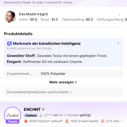
Zauberhafte Kleider für jeden traumhaften Anlass.
Das Model trägt:
S
Höhe:
181.0
Brust :
81.0
Taillenumfang:
60.0
Hüftungsumfang:
8
Produktdetails
Merkmale der künstlichen Intelligenz
Erstellt basierend auf den Details
Gewebter Stoff:
Gewebte Textur mit einem gepflegten Finish.
Elegant:
Raffinierter Stil mit zeitlosem Charme.
Zusammensetzung:
100% Polyester
Mehr anzeigen
Sicherheitsinformationen und Kontakte
1.3M Follower
4,75
ENCHNT
q***a
ist
Vor 2 Stunden
gefolgt
a***m
ist am Durchsuchen
1.3M Follower
4,75
400K Kürzlich verkauft
160K Erneut kaufen
22% Anstieg d