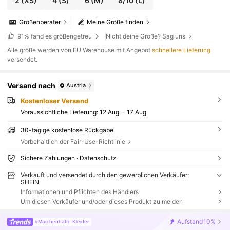
2
(XS)
4
(S)
6
(M)
8/10
(L)
Größenberater
Meine Größe finden
91%
fand es größengetreu
Nicht deine Größe? Sag uns
Alle größe werden von EU Warehouse mit Angebot
schnellere Lieferung
versendet.
Versand nach
Austria
Kostenloser Versand
Voraussichtliche Lieferung:
12 Aug. - 17 Aug.
30-tägige kostenlose Rückgabe
Vorbehaltlich der Fair-Use-Richtlinie
Sichere Zahlungen · Datenschutz
Verkauft und versendet durch den gewerblichen Verkäufer:
SHEIN
Informationen und Pflichten des Händlers
Um diesen Verkäufer und/oder dieses Produkt zu melden
Aufstand
10%
#Märchenhafte Kleider