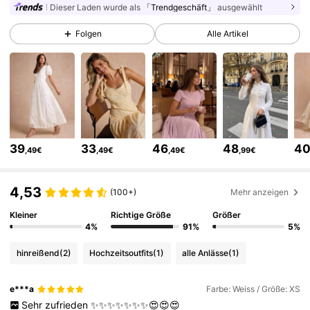
Dieser Laden wurde als
「Trendgeschäft」
ausgewählt
1.3M Follower
4,75
Folgen
Alle Artikel
1.3M Follower
4,75
1.3M Follower
4,75
39
33
46
48
4
,49€
,49€
,49€
,99€
1.3M Follower
4,75
4,53
(100+)
Mehr anzeigen
1.3M Follower
4,75
Kleiner
Richtige Größe
Größer
4%
91%
5%
hinreißend
(2)
Hochzeitsoutfits
(1)
alle Anlässe
(1)
1.3M Follower
4,75
e***a
Farbe: Weiss / Größe: XS
Sehr
zufrieden
✨✨✨✨✨✨✨😍😍😍
1.3M Follower
4,75