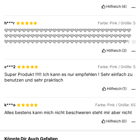
Hilfreich
(4)
1.3M Follower
4,75
h***r
Farbe: Pink / Größe: S
🩷🩷🩷🩷🩷🩷🩷🩷🩷🩷🩷🩷🩷🩷🩷🩷🩷🩷🩷🩷🩷🩷🩷🩷🩷🩷🩷🩷🩷
🩷🩷🩷🩷🩷🩷🩷🩷🩷🩷🩷🩷🩷🩷🩷🩷🩷🩷🩷🩷🩷🩷🩷🩷🩷🩷🩷🩷🩷
1.3M Follower
4,75
🩷🩷🩷🩷🩷🩷🩷🩷🩷🩷🩷🩷🩷🩷🩷🩷🩷🩷🩷🩷🩷🩷🩷🩷🩷🩷🩷🩵🩵
🩵🩷🩷🩷🩷🩷🩵🩷🩷🩵🩷🩷🩷🩷🩷🩷🩷🩷🩷🩷🩷🩷🩷🩷🩷🩷🩷🩷🩷
Hilfreich
(2)
🩷🩷🩷🩷
c***2
Farbe: Pink / Größe: S
Super
Produkt
!!!!!
Ich
kann
es
nur
empfehlen
!
Sehr
einfach
zu
benutzen
und
sehr
praktisch
Hilfreich
(1)
k***o
Farbe: Pink / Größe: XS
Alles
bestens
kann
mich
nicht
beschweren
steht
mir
aber
nicht
Hilfreich
(0)
Könnte Dir Auch Gefallen