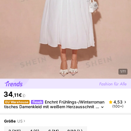
1/11
34
,11€
Enchnt Frühlings-/Winterroman
4,53
EU Warehouse
tisches Damenkleid mit weißem Herzausschnit
(100+)
t, ärmellos, elegant, Prinzessinnenschnitt, süß u
nd elegant für Valentinstag, Weihnachtsfeier, Silvest
er, Geburtstag, Urlaub, romantisches Date, Cocktail
Größe
US
party und Abschlussball