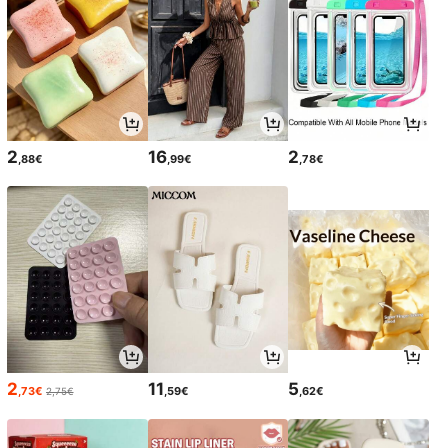
2
16
2
,88€
,99€
,78€
2
11
5
,73€
,59€
,62€
2,75€