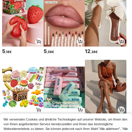
5
5
12
,18€
,58€
,38€
6
11
15
Wir verwenden Cookies und ähnliche Technologien auf unserer Website, um Ihnen den
,35€
,18€
,99€
von Ihnen angeforderten Service bereitzustellen und Ihnen das bestmögliche
Webseitenerlebnis zu bieten. Sie können jederzeit nach Ihrer Wahl "Alle ablehnen", "Alle