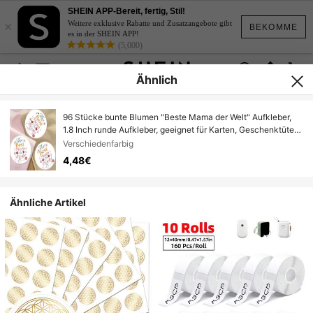
SHEIN APP-Bereit, fertig, Stil!
×
Weitere exklusive Rabatte und Zusatzangebote gibt
BEKOMME
es in der SHEIN APP!
(5,000)
Ähnlich
96 Stücke bunte Blumen "Beste Mama der Welt" Aufkleber,
1.8 Inch runde Aufkleber, geeignet für Karten, Geschenktüten,
Boxen, Einladungen - perfektes Geschenk für Mama,
Verschiedenfarbig
universelle Etiketten in Englisch
4,48€
Ähnliche Artikel