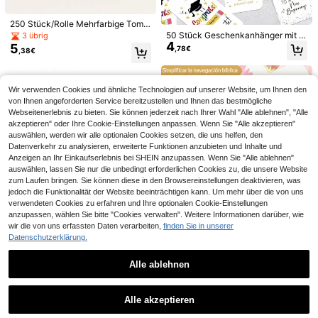
250 Stück/Rolle Mehrfarbige Tomb
Cirelle
ola-Tickets, nummerierter Coupon-
50 Stück Geschenkanhänger mit H
3 übrig
Stil geeignet für Partys, Karneval, S
Cirelle Zweischichtiger Spitzen-Ver
4
anfseil zum Abitur - Glückwunsch
5
,78€
,38€
3
pendenaktionen, Rot/Blau/Grün/Pin
edelungs-Prinzessin-Fächer, moder
Abi Papier Geschenkanhänger, Abs
,38€
k
ner faltbarer Handventilator, geeign
chlussfeier Hängeschilder für Gesc
et für den Heimgebrauch
henke, Geschenkverpackung & Par
ty Dekoration
Wir verwenden Cookies und ähnliche Technologien auf unserer Website, um Ihnen den
von Ihnen angeforderten Service bereitzustellen und Ihnen das bestmögliche
Webseitenerlebnis zu bieten. Sie können jederzeit nach Ihrer Wahl "Alle ablehnen", "Alle
akzeptieren" oder Ihre Cookie-Einstellungen anpassen. Wenn Sie "Alle akzeptieren"
auswählen, werden wir alle optionalen Cookies setzen, die uns helfen, den
Datenverkehr zu analysieren, erweiterte Funktionen anzubieten und Inhalte und
Anzeigen an Ihr Einkaufserlebnis bei SHEIN anzupassen. Wenn Sie "Alle ablehnen"
auswählen, lassen Sie nur die unbedingt erforderlichen Cookies zu, die unsere Website
zum Laufen bringen. Sie können diese in den Browsereinstellungen deaktivieren, was
jedoch die Funktionalität der Website beeinträchtigen kann. Um mehr über die von uns
verwendeten Cookies zu erfahren und Ihre optionalen Cookie-Einstellungen
Ähnliche vorrätige Artikel anzeigen
Alle ansehen
anzupassen, wählen Sie bitte "Cookies verwalten". Weitere Informationen darüber, wie
75 Stücke Blumenmuster Spanisch
wir die von uns erfassten Daten verarbeiten,
finden Sie in unserer
Anycolor 3D Präge Etikettenband 9
Bibelvers Aufkleber - laminiert, gro
Datenschutzerklärung.
18 übrig
mm X 3m, Weiß auf Schwarz Gelb F
5 übrig
ße neutrale Schrift Bibel Aufkleber,
luoreszierendes Pink Markierungsb
5
7
,39€
leicht lesbare Aufkleber mit Schrifts
,40€
and Nachfüllpackung, kompatibel
Alle ablehnen
tellen aus dem Alten und Neuen Te
mit Omega Junior Etikettendrucker,
stament, christliches Geschenk, Le
Ersatz für S0717930 S0717900 Mo
rnmaterial, Rückkehr zur Schule
tex E-101 E-303
Alle akzeptieren
Sorry, dieses Produkt ist ausverkauft.