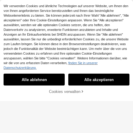
Wir verwenden Cookies und ähnliche Technologien auf unserer Website, um Ihnen den
von Ihnen angeforderten Service bereitzustellen und Ihnen das bestmögliche
Webseitenerlebnis zu bieten. Sie können jederzeit nach Ihrer Wahl "Alle ablehnen", "Alle
akzeptieren" oder Ihre Cookie-Einstellungen anpassen. Wenn Sie "Alle akzeptieren"
auswählen, werden wir alle optionalen Cookies setzen, die uns helfen, den
Datenverkehr zu analysieren, erweiterte Funktionen anzubieten und Inhalte und
1 Stück Make-up Tasche Schwarz,
Anzeigen an Ihr Einkaufserlebnis bei SHEIN anzupassen. Wenn Sie "Alle ablehnen"
3 Stücke schwarze minimalistische
5
karierter wasserdichter Kosmetikbe
Ähnliche vorrätige Artikel anzeigen
,03€
5,08€
Alle ansehen
auswählen, lassen Sie nur die unbedingt erforderlichen Cookies zu, die unsere Website
6
Nylon-Mesh-Kosmetiktaschen, gro
utel quadratisch, Frauenbeutel für
,04€
zum Laufen bringen. Sie können diese in den Browsereinstellungen deaktivieren, was
ßvolumige wasserdichte Reise-Org
Make-up, kleine Aufbewahrungsta
jedoch die Funktionalität der Website beeinträchtigen kann. Um mehr über die von uns
anizer-Tasche, geeignet für Party,
sche für Make-up, Reisebeutel für
Hochzeit, Strand und täglichen Geb
verwendeten Cookies zu erfahren und Ihre optionalen Cookie-Einstellungen
Damen, großer Stifteetui Reise-Kult
rauch, Raumdekoration, Makeup-T
urtasche mit hoher Kapazität für Ko
anzupassen, wählen Sie bitte "Cookies verwalten". Weitere Informationen darüber, wie
asche, Reiseutensilien, Organizer, A
smetikpinsel, Reise-Kulturtasche,
wir die von uns erfassten Daten verarbeiten,
finden Sie in unserer
ufbewahrung, Makeup-Organizer,
Make-up Tasche, Make-up Beutel,
Datenschutzerklärung.
Makeup-Tasche, Makeup-Tasche
Hautpflege Tasche, Kulturtasche, P
1 Stück Großer Reise-Schmuckauf
Make-up-Tasche, Make-up-Tasch
ackwürfel, Reiseaccessoires Aufbe
Große schwarz-weiß gestreifte Str
5
bewahrungskasten, Schmuckorgan
en, Makeup-Tasche, Tasche, Make
wahrung Make-up Organizer Make
Alle ablehnen
Alle akzeptieren
,34€
andtasche mit großem Fassungsver
Sorry, dieses Produkt ist ausverkauft.
26 übrig
izer-Box aus PU-Leder, Mehrstöcki
-up-Tasche, Reiseutensilien, Make
-up Koffer
mögen, faltbare Segeltuch-Schulte
7
ger Ohrring- und Ringhalter, Make-
up-Tasche, großes Fassungsvermö
,58€
rtasche, wasserdichte und sandfest
up-Kosmetikkoffer, tragbare Acces
gen, große Makeup-Tasche, Weihn
Cookies verwalten
AUSVERKAUFT
e Reisetasche, geeignet für Somme
soire-Box, Schmuckdisplay-Stände
achtsgeschenke, Tasche, Clutch / k
r-Essentials, perfekt für Strandausfl
r, Parfümaufbewahrungsbox, wasse
leine Handtasche, Makeup-Organiz
üge, Schwimmen, Einkaufen und d
rdichtes und rostschützendes Mate
er, Makeup-Organizer, Tasche, Pins
en täglichen Gebrauch, geeignet fü
rial zum Schutz von Ringen, Ohrring
eletui, Mini-Tasche, Tasche mit gro
r Frauen, Reisende und Strandliebh
en und Halsketten, Urlaubsgeschen
ßem Fassungsvermögen, Weihnach
aber, perfekt für Frühlingsferien, Os
k, Geschenk für Frauen, geeignet fü
tsgeschenke, Tasche, Makeup-Tas
tern, Muttertag, Lehrertag, Abschlu
r Lehrer
che
sszeit, Schulanfang, Weihnachten,
Urlaub und Geschenke, gewebtes
21
Material, kann als Strandtasche, Ei