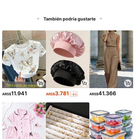
También podría gustarte
11.941
3.781
41.366
ARS$
ARS$
ARS$
-8%