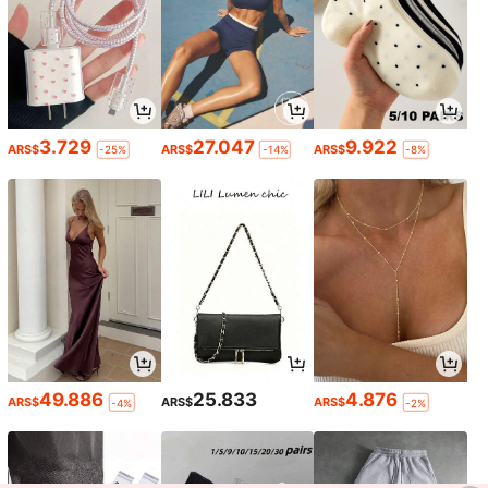
3.729
27.047
9.922
ARS$
ARS$
ARS$
-25%
-14%
-8%
49.886
25.833
4.876
ARS$
ARS$
ARS$
-4%
-2%