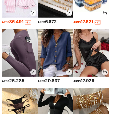
36.491
6.672
17.621
ARS$
ARS$
ARS$
-8%
-8%
25.285
20.837
17.929
ARS$
ARS$
ARS$