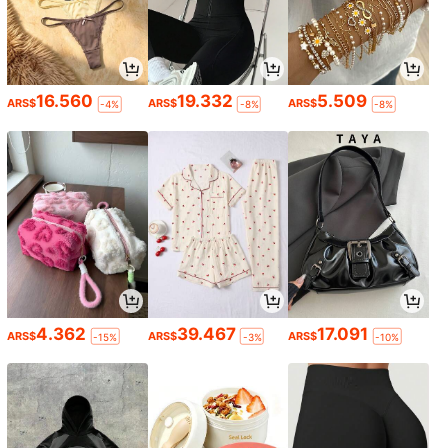
16.560
19.332
5.509
ARS$
ARS$
ARS$
-4%
-8%
-8%
4.362
39.467
17.091
ARS$
ARS$
ARS$
-15%
-3%
-10%