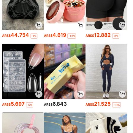
44.754
4.619
12.882
ARS$
ARS$
ARS$
-1%
-13%
-8%
5.697
6.843
21.525
ARS$
ARS$
ARS$
-5%
-10%