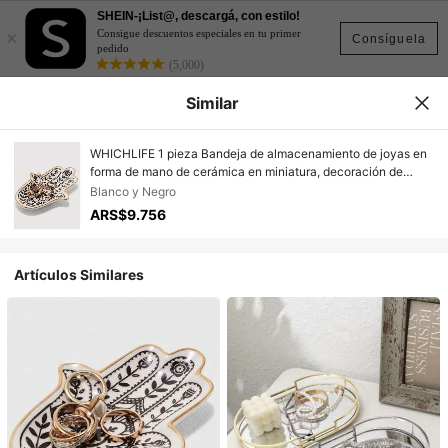
SHEIN-¡List@, descargá, con estilo!
×
Consigue descuentos especiales en tu primer
Consíguela
pedido
(5,000)
Similar
WHICHLIFE 1 pieza Bandeja de almacenamiento de joyas en
forma de mano de cerámica en miniatura, decoración de
habitación para volver al colegio
Blanco y Negro
ARS$9.756
Artículos Similares