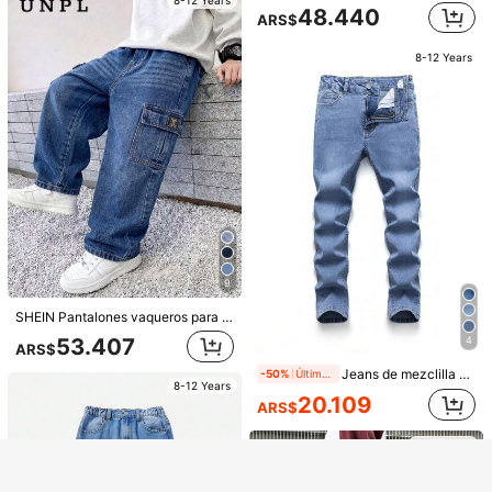
48.440
5
ARS$
5
SHEIN Jeans rectos y sueltos de mezclilla azul vintage y frescos en estilo casual Y2K para niño preadolescente, suaves para uso diario, otoño, invierno, vuelta al colegio, homecoming, rave, festival y streetwear de estilo old money, punk y holgado
8-12 Years
Mirajuku
45.870
ARS$
SHEIN Mirajuku Pantalones vaqueros rectos de ajuste relajado para niños, estilo casual y versátil para la universidad, denim lavado en azul claro, suave y cómodo, cintura elástica para facilitar el uso, silueta de pierna recta que favorece las piernas y alarga las proporciones, adecuado para salidas diarias, campus, vuelta al colegio, viajes, sesiones de fotos y talla grande
-10%
Últimos 1 días
#2 Mejor Calificado
en Vaqueros para niños preadolescentes
8-12 Years
24.789
ARS$
8-12 Years
Mostrar artículos similares con stock
Ver todo
9
SHEIN Pantalones vaqueros para niños preadolescentes, estilo ropa de trabajo callejera, azul medio lavado, pierna recta holgada, bolsillos grandes, cintura elástica, algodón premium cómodo, básico diario para la escuela, ropa deportiva de algodón para primavera y otoño, pantalones vaqueros anchos para niños
53.407
4
ARS$
Lo sentimos, este producto está agotado.
Jeans de mezclilla para niños, nueva llegada para todas las estaciones, estilo casual universitario, color azul medio de mezclilla, ajuste slim elástico, tela elástica suave, uso cómodo, diseño clásico versátil para salidas diarias, escuela, desplazamientos, reuniones al aire libre y talla grande
-50%
Últimas 4 hrs
8-12 Years
20.109
ARS$
Consigue 20% OFF
AGOTADO
4
Regístrate
Jeans de mezclilla para niños, nueva llegada para todas las estaciones, estilo casual universitario, color azul medio de mezclilla, ajuste slim elástico, tela suave y elástica, uso cómodo, estilo clásico versátil para salidas diarias, escuela, desplazamientos, reuniones al aire libre y talla grande
8-12 Years
40.732
ARS$