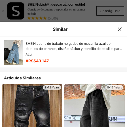
SHEIN-¡List@, descargá, con estilo!
×
Consigue descuentos especiales en tu primer
Consíguela
pedido
(5,000)
Similar
SHEIN Jeans de trabajo holgados de mezclilla azul con
detalles de parches, diseño básico y sencillo de bolsillo, para
uso diario suave, invierno, otoño, festivales y streetwear
Azul
escolar, en estilo casual vintage y cool de la Y2K para niños
ARS$43.147
preadolescentes
Artículos Similares
8-12 Years
8-12 Years