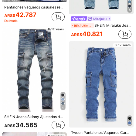
Pantalones vaqueros casuales rectos y sueltos con parche estampado de letra para niños preadolescentes
5
42.787
ARS$
Mirajuku
Estimado
SHEIN Mirajuku Jeans rectos cómodos y de moda con pierna recta, estampado de caballo, rotos y con diseño versátil y sencillo para niños preadolescentes
-10%
Últimos 1 días
8-12 Years
4
40.821
ARS$
SHEIN Jeans rectos casuales para niños preadolescentes con bolsillos desgastados y cremallera, que combinan con todo
-40%
Coolane Kids Pantalones vaqueros anchos y holgados de base cómoda de color azul vintage para niño preadolescente, conjunto de ropa informal y fresca para niños, atuendo de Acción de Gracias, ropa de diario y ropa de verano y primavera para niños
-21%
Últimos 1 días
8-12 Years
26.803
42.993
ARS$
ARS$
Estimado
8-12 Years
8-12 Years
4
SHEIN Jeans Skinny Ajustados de Mezclilla Azul Oscuro con Roturas y Elásticos Estilo Retro Streetwear para Niño Preadolescente Vuelta al Cole Otoño
34.565
ARS$
Tween Pantalones Vaqueros Cargo Con Bolsillos Para Niño
8-12 Years