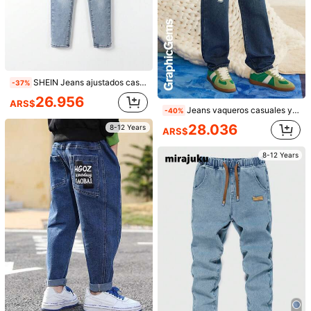
SHEIN Jeans ajustados casuales y modernos con estilo callejero, cintura elástica ajustable de 5 bolsillos para niño preadolescente, esencial de mezclilla versátil para todo el año
-37%
26.956
ARS$
Jeans vaqueros casuales y sencillos con estampado de estrellas para niño preadolescente, moda diaria
-40%
5
28.036
8-12 Years
ARS$
Pantalones vaqueros anchos y sueltos de diseño con cintura elástica y bolsillos cargo, estilo casual y vintage Y2K, para uso diario y festivales de primavera a verano, para niño preadolescente, alegre y de estilo callejero
1 pieza Pantalón de mezclilla casual recto y elástico para niño preadolescente, estilo básico de primavera y otoño
-10%
Últimos 1 días
45.357
#2 Más vendidos
en Azul Denim para niños preadolescentes
8-12 Years
ARS$
41.746
Estimado
ARS$
Clientes habituales
8-12 Years
8-12 Years