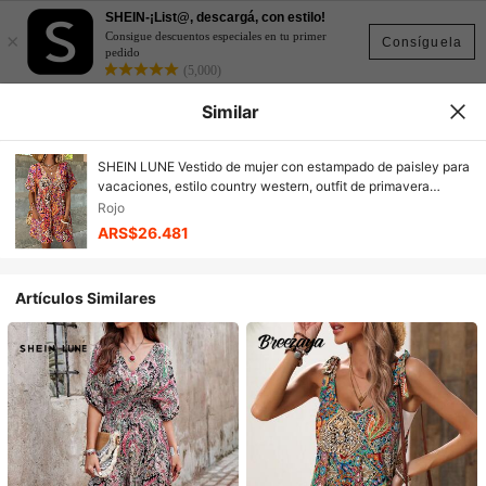
SHEIN-¡List@, descargá, con estilo!
×
Consigue descuentos especiales en tu primer
Consíguela
pedido
(5,000)
Similar
SHEIN LUNE Vestido de mujer con estampado de paisley para
vacaciones, estilo country western, outfit de primavera
bohemio floral, ropa de verano para mujer, vestido de verano
Rojo
bohemio, vestidos y outfits bohemios de mujer
ARS$26.481
Artículos Similares