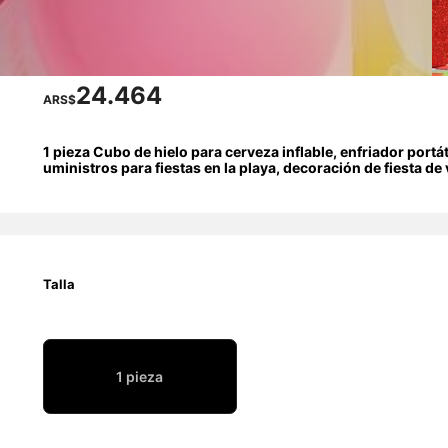
24.464
ARS$
1 pieza Cubo de hielo para cerveza inflable, enfriador portát
uministros para fiestas en la playa, decoración de fiesta de
ares, restaurantes y uso doméstico, esencial de playa, acces
Talla
1 pieza