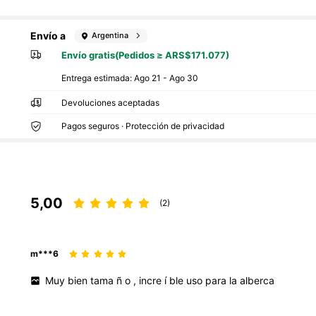
Envío a
Argentina
Envío gratis(Pedidos ≥ ARS$171.077)
Entrega estimada:
Ago 21 - Ago 30
Devoluciones aceptadas
Pagos seguros · Protección de privacidad
5,00
(2)
m***6
Muy
bien
tama
ñ
o
,
incre
í
ble
uso
para
la
alberca