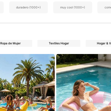
duradero (1000+)
muy cool (1000+)
como
s
Ropa de Mujer
Textiles Hogar
Hogar & V
s
s