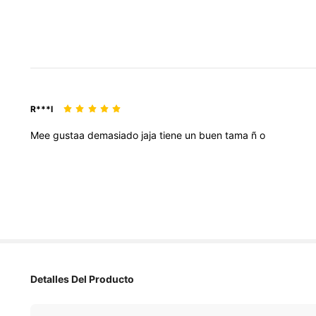
R***l
Mee
gustaa
demasiado
jaja
tiene
un
buen
tama
ñ
o
4K Seguidore
4,88
Detalles Del Producto