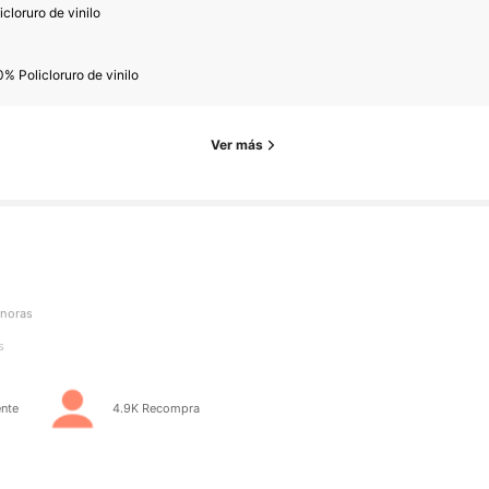
icloruro de vinilo
s
% Policloruro de vinilo
Ver más
s
s
nte
4.9K Recompra
s