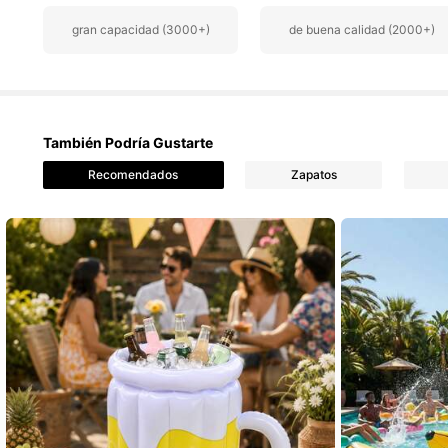
gran capacidad (3000+)
de buena calidad (2000+)
4K Seguidore
4,88
También Podría Gustarte
Recomendados
Zapatos
4K Seguidore
4,88
4K Seguidore
4,88