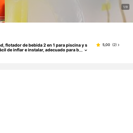
1/9
d, flotador de bebida 2 en 1 para piscina y s
5,00
(
2
)
il de inflar e instalar, adecuado para b
de piscina