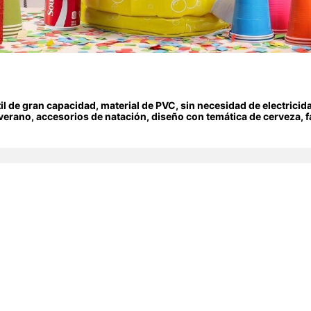
il de gran capacidad, material de PVC, sin necesidad de electricida
 verano, accesorios de natación, diseño con temática de cerveza, fác
orios de playa, flotador de piscina, esenciales de playa, flotador 