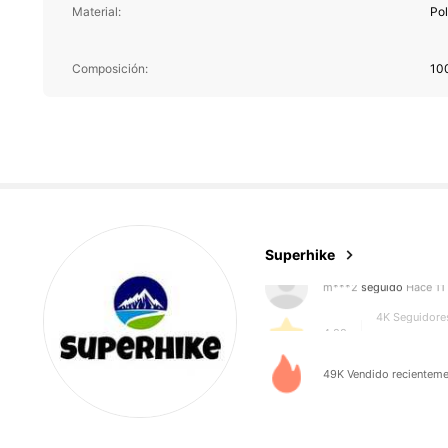
Material:
Pol
4K Seguidore
4,88
Composición:
100
4K Seguidore
4,88
Superhike
4K Seguidore
4,88
49K Vendido recienteme
4K Seguidore
4,88