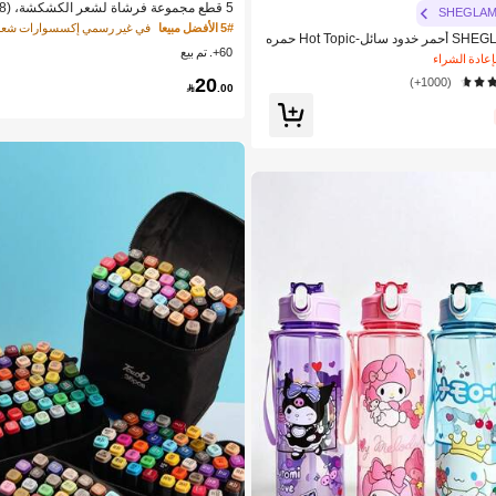
SHEGLA
زجاجة رذاذ رقيقة مستمرة، فرشاة فك التشا
5# الأفضل مبيعا
في غير رسمي إكسسوارات شعر 
SHEGLAM Color Bloom أحمر خدود سائل-Hot Topic حمره
كرتونية للوحوش، مناسبة لشعر الفتيات، فرش
60+. تم بيع
ومكياج للنساء والفتيات
مناسبة لتصفيف الشعر وتسريحه
20
(1000+)

.00