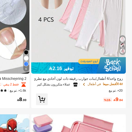
توفير 2.16
6
زوج واحد/4 أطفال/بنات جوارب رقيقة ذات لون أحادي مع تطري
ز كشكش، جميلة وعصرية للربيع/الصيف/جميع المواسم، ناعمة
قوي جداً، ناعم وس
4# الأفضل مبيعا
في أطفال
عملاء متكررون بشكل كبير
فقط 2 بيقي
10K
ومريحة، مناسبة للارتداء اليومي، المدرسة، والتنسيق مع البلوز
ن، درجة احترافية
20+. تم بيع
1.6k+. تم بيع
ات والفساتين
9
8
%18-

.84

.00