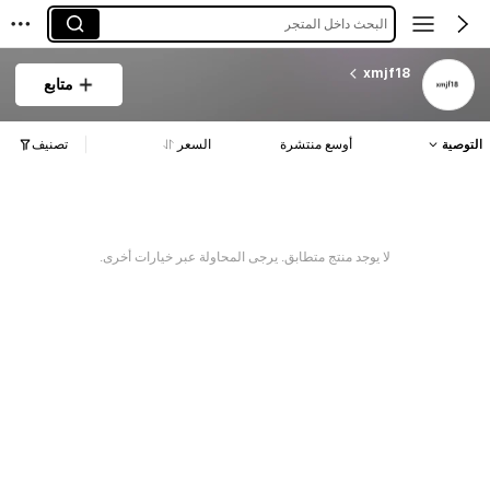
البحث داخل المتجر
xmjf18
متابع
التوصية
أوسع منتشرة
السعر
تصنيف
لا يوجد منتج متطابق. يرجى المحاولة عبر خيارات أخرى.