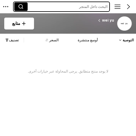
البحث داخل المتجر
wei yu
متابع
التوصية
أوسع منتشرة
السعر
تصنيف
لا يوجد منتج متطابق. يرجى المحاولة عبر خيارات أخرى.