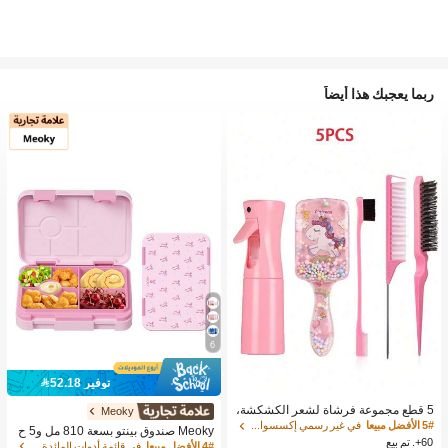
ربما يعجبك هذا أيضاً
6
توفير 52.18
5 قطع مجموعة فرشاة لشعر الكشكشة،
Meoky
(6.8 أونصة/200 مل) زجاجة رذاذ رقيقة م
5# الأفضل مبيعا
في غير رسمي إكسسوارات شعر الأطفال
Meoky صندوق بينتو بسعة 810 مل و5 ح
ستمرة، فرشاة فك التشابك ذات الرسوم
60+. تم بيع
جرات، صندوق غداء مانع للتسرب، حاوية ت
4# الأفضل مبيعا
في قائمة أدوات المائدة الصيفية الرائعة أواني الطعا