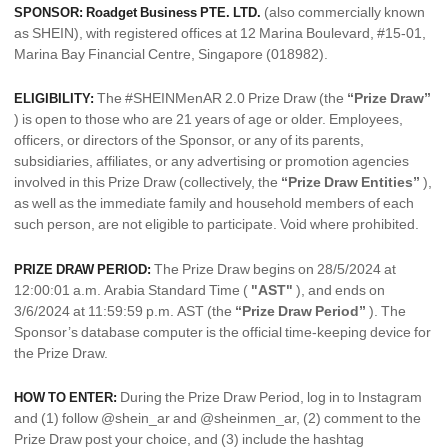
(also commercially known
SPONSOR: Roadget Business PTE. LTD.
as SHEIN), with registered offices at 12 Marina Boulevard, #15-01,
Marina Bay Financial Centre, Singapore (018982).
The #SHEINMenAR 2.0 Prize Draw (the
“Prize Draw”
ELIGIBILITY:
) is open to those who are 21 years of age or older. Employees,
officers, or directors of the Sponsor, or any of its parents,
subsidiaries, affiliates, or any advertising or promotion agencies
involved in this Prize Draw (collectively, the
“Prize Draw Entities”
),
as well as the immediate family and household members of each
such person, are not eligible to participate. Void where prohibited.
The Prize Draw begins on 28/5/2024 at
PRIZE DRAW PERIOD:
12:00:01 a.m. Arabia Standard Time (
"AST"
), and ends on
3/6/2024 at 11:59:59 p.m. AST (the
“Prize Draw Period”
). The
Sponsor’s database computer is the official time-keeping device for
the Prize Draw.
During the Prize Draw Period, log in to Instagram
HOW TO ENTER:
and (1) follow @shein_ar and @sheinmen_ar, (2) comment to the
Prize Draw post your choice, and (3) include the hashtag