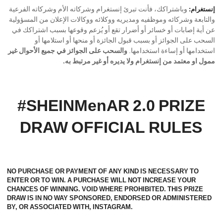
وباشتراكك، فأنت تبرئ إنستغرام وشركاته الأم وشركاته الفرعية
إنستغرام:
والتابعة وشركائه وموظفيه ومديريه ووكلائه ووكالات الإعلان من المسؤولية
عن أية إصابات أو خسائر أو أضرار تقع أو يُزعم وقوعها بسبب اشتراكك في
السحب على الجوائز أو بسبب قبول الجائزة أو منحها أو استلامها أو
استخدامها أو إساءة استخدامها.
والسحب على الجوائز في جميع الأحوال غير
ممول او معتمد من إنستغرام ولا يديره أو غير مرتبط به.
#SHEINMenAR 2.0 PRIZE
DRAW OFFICIAL RULES
NO PURCHASE OR PAYMENT OF ANY KIND IS NECESSARY TO
ENTER OR TO WIN. A PURCHASE WILL NOT INCREASE YOUR
CHANCES OF WINNING. VOID WHERE PROHIBITED. THIS PRIZE
DRAW IS IN NO WAY SPONSORED, ENDORSED OR ADMINISTERED
BY, OR ASSOCIATED WITH, INSTAGRAM.