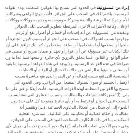
في الحدود التي تسمح بها القوانين المنظمة لهذه القواعد
إبراء من المسؤولية:
الرسمية، باشتراكك في السحب على الجوائز، فأنت تبرئ الراعي وشركاته
الأم وشركاته الفرعية والتابعة وشركائه وموظفيه ومديريه ووكلائه ووكالات
الإعلان وكافة الأطراف الأخرى المرتبطة بتطوير السحب على الجوائز
وتنفيذه من المسؤولية عن أية إصابات أو خسائر أو أضرار تقع أو يُزعم
ووقوعها بسبب اشتراكك في السحب على الجوائز أو بسبب قبول الجائزة أو
منحها أو استلامها أو استخدامها أو إساءة استخدامها، كما أنك توافق على أن
تلك الكيانات غير مسؤولة عن أي إقرار أو تعهد أو ضمان صريح أو ضمني في
حكم الواقع أو القانون فيما يتعلق بالترويج لأي جائزة أو منحها فيما عدا ما ورد
صراحةً في هذه القواعد الرسمية. ولا يوجد في هذه القواعد الرسمية ما يقيد
أو يستثني مسؤولية الراعي عن حالات الاحتيال أو الوفاة أو الإصابات
الشخصية التي تقع بسبب إهماله أو عن الضرر الذي يقع مباشرةً بسبب
الإهمال الجسيم أو سوء السلوك المفتعل من الراعي. وفي الحدود التي
تسمح بها القوانين المنظمة لهذه القواعد الرسمية، فأنت أيضًا توافق على ما
يلي: (أ) تُفض كافة النزاعات والمطالبات وأسباب الدعاوى التي تنشأ بسبب
السحب على الجوائز أو ترتبط به أو بأي جائزة ممنوحة كل على حدة دون
اللجوء إلى أي شكل من أشكال الدعاوى الجماعية، (ب) وتقتصر أية
مطالبات وأحكام قضائية أو تحكيمية على التكاليف المباشرة الفعلية
المتكبدة، بما في ذلك التكاليف المصاحبة للقيد في السحب على الجوائز،
وفي جميع الأحوال أتعاب المحاماة، (ج) ولا يجوز السماح تحت أي ظرف لأي
مشارك أن يحصل على أي حكم تحكيمي فيما يخص أية حقوق في المطالبة