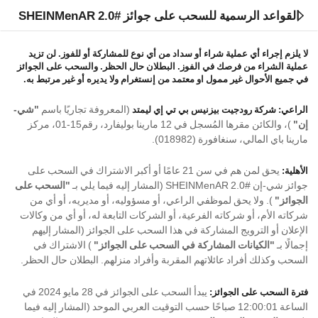
القواعد الرسمية للسحب على جوائز #SHEINMenAR 2.0
لا يلزم إجراء أي عملية شراء أو سداد من أي نوع للمشاركة أو للفوز. لن تزيد
عملية الشراء من فرصك في الفوز. البطلان حال الحظر. والسحب على الجوائز
في جميع الأحوال غير ممول او معتمد من إنستغرام ولا يديره أو غير مرتبط به.
(المعروفة تجاريًا باسم
"شي-
الراعي: شركة رودجيت بيزنيس بي تي إي ليمتد
إن"
)، والكائن مقرها المُسجل في 12 مارينا بوليفارد، رقم15-01، مركز
مارينا باي المالي، سنغافورة (018982).
يحق لمن هم في سن 21 عامًا أو أكبر الاشتراك في السحب على
الأهلية:
جوائز شي-إن #SHEINMenAR 2.0 (المشار إليه فيما يلي بـ
"السحب على
الجوائز"
). ولا يحق لموظفي الراعي، أو مسؤوليه، أو مديريه، أو أي من
شركاته الأم، أو شركاته الفرعية، أو الشركات التابعة له، أو أي من وكالات
الإعلان أو الترويج المشاركة في هذا السحب على الجوائز (المشار إليهم
إجمالًا بـ
"الكيانات المشاركة في السحب على الجوائز"
) الاشتراك في
السحب وكذلك أفراد عائلاتهم المقربة وأفراد منزلهم. البطلان حال الحظر.
يبدأ السحب على الجوائز في 28 مايو 2024 في
فترة السحب على الجوائز:
الساعة 12:00:01 صباحًا حسب التوقيت العربي الموحد (المشار إليه فيما