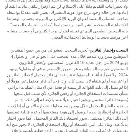
ولا يعتبر إثبات التقديم دليلاً على الاستلام. لن يتم الإقرار بتلقي بيانات القيد أو
إعادتها. في حالة وجود نزاع حول هوية المشترك، يعتبر القيد مقدمًا بواسطة
صاحب الحساب المعتمد لعنوان البريد الإلكتروني المرتبط بحساب الوسائط
الاجتماعية المستخدم لنشر القيد. ويقصد بلفظ "صاحب الحساب المعتمد"
بأنه الشخص الطبيعي الذي تم تعيينه لعنوان بريد إلكتروني أو حساب مشابه
آخر مرتبط بحساب الوسائط الاجتماعية المعني.
يُجرى السحب العشوائي من بين جميع المقيدين
السحب وإخطار الفائزين:
المؤهلين ممن ورد قيدهم خلال مدة السحب على الجوائز في أو بحلول 4
يونيو 2024 من أجل تحديد 10 الفائزين المحتملين. ويُخطر الفائزون
المحتملون عبر رسالة مباشرة عن طريق الإنستغرام في أو بحلول5 يونيو
2024. ولا تقع أية أعباء للمسؤولية عن فقد أي فائز محتمل لإخطار الفائزين
أو اعترضه أو لم يتلقاه لأي سبب كان. وإذا وُجد أي فائز محتمل غير مؤهلًا أو
إذا لم يمتثل إلى تلك القواعد الرسمية أو فشل في الامتثال لطلبات الراعي
بشأن مستندات استحقاق الجائزة أو رفض الجائزة لأي سبب قبل منحها،
يُستبعد الفائز المحتمل ويجوز اختيار بديلًا عنه. بالإضافة إلى ذلك، إذا لم
يستجيب الفائز المحتمل خلال يومين بعد محاولة إخطاره الأولى أو إذا رُدت
الجائزة أو إخطارها لعدم الوصول إلى هوية مستحقيها أو عدم قابلية تسليمها
إلى ذلك الفائز المحتمل، يجوز استبعاد ذلك الفائز المحتمل، كما يجوز اختيار
بديلًا عنه. وبناء على أمر الاستبعاد أو زوال استحقاق الجائزة، لا يجوز منح أية
تعويضات. قد يُطلب من الفائز المحتمل تحرير إفادة خطية بأهليته وإخلاء