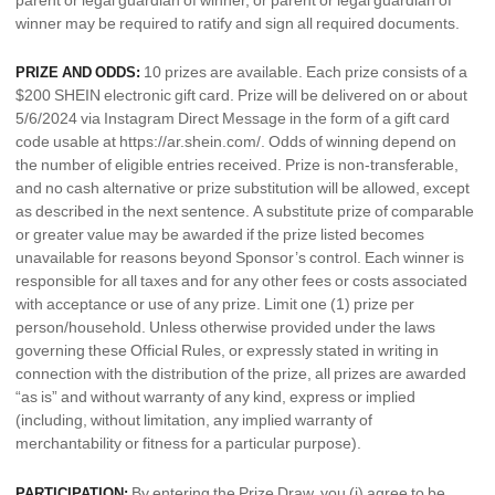
parent or legal guardian of winner, or parent or legal guardian of
winner may be required to ratify and sign all required documents.
10 prizes are available. Each prize consists of a
PRIZE AND ODDS:
$200 SHEIN electronic gift card. Prize will be delivered on or about
5/6/2024 via Instagram Direct Message in the form of a gift card
code usable at https://ar.shein.com/. Odds of winning depend on
the number of eligible entries received. Prize is non-transferable,
and no cash alternative or prize substitution will be allowed, except
as described in the next sentence. A substitute prize of comparable
or greater value may be awarded if the prize listed becomes
unavailable for reasons beyond Sponsor’s control. Each winner is
responsible for all taxes and for any other fees or costs associated
with acceptance or use of any prize. Limit one (1) prize per
person/household. Unless otherwise provided under the laws
governing these Official Rules, or expressly stated in writing in
connection with the distribution of the prize, all prizes are awarded
“as is” and without warranty of any kind, express or implied
(including, without limitation, any implied warranty of
merchantability or fitness for a particular purpose).
By entering the Prize Draw, you (i) agree to be
PARTICIPATION: