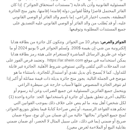
المسئولية القانونية وأذن بالدعاية ("مستندات استحقاق الجوائز"). إذا كان
الفائز المحتمل قاصرًا وفقًأ لقوانين دولة إقامته/ إقامتها، يجوز منح الجائزة
المطبقة، بحسب اختيار الراعي، إما باسم والد الفائز أو الوصي القانوني
عليه، أو قد يُطلب من والد الفائز أو الوصي القانوني عليه التصديق على
جميع المستندات المطلوبة وتوقيعها.
يتوفر 10 من الجوائز. وتتكون كل جائزة من بطاقة هدايا
الجوائز والفرص:
إلكترونية من شي-إن بقيمة $200. وتُسلم الجوائز في 5 يونيو 2024 أو ما
حوله عن طريق الرسائل المباشرة لإنستغرام على هيئة رمز بطاقة هدايا
يمكن استخدامه في موقع https://ar.shein.com . وتعتمد فرص الفوز على
عدد المدخلات التي تُتلقى والتي تستوفي شروط الأهلية. الجائزة غير قابلة
للتداول، كما لا يُسمح بأي بديل نقدي أو استبدال للجائزة، باستثناء ما هو
موضح في الجملة التالية. يجوز منح جائزة بديلة ذات قيمة مماثلة أو أكبر إذا
لم تتوفر الجائزة المنصوص عليها لأسباب خارجة عن سيطرة الراعي.
ويتحمل جميع الفائزين المسئولية عن جميع الضرائب وعن أية رسوم أو
تكاليف أخرى تتعلق بقبول أي جائزة او باستخدامها. الحد: جائزة واحدة (1)
لكل شخص/ أهل بيته. ما لم ينص على خلاف ذلك بموجب القوانين التي
تحكم هذه القواعد الرسمية، أو يٌنص صراحةً كتابةً فيما يتعلق بتوزيع الجوائز،
تُمنح جميع الجوائز "بحالتها" خالية من أي ضمان من أي نوع، سواء ضمان
صريح أو ضمني (بما في ذلك، على سبيل المثال لا الحصر، أي ضمان ضمني
بقابلية البيع أو الملاءمة لغرض معين).