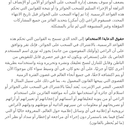
يضعف أو سوف يضعف إدارة السحب على الجوائز أو الأمن أو الإنصاف أو
النزاهة أو الإجراء السليم للسحب الجوائز و/ أو نتيجة للقوانين التي تحكم
هذه القواعد الرسمية. إذا تم إنهاء السحب على الجوائز قبل تاريخ الانتهاء
المحدد، فسيقوم الراعي (إن أمكن) بتحديد الفائز من جميع المشاركات
المؤهلة وغير المشبوهة التي لم تتأثر بالمشكلة.
إلى الحد الذي تسمح به القوانين التي تحكم هذه
حقوق الدعاية/ الاستخدام:
القواعد الرسمية، بالاشتراك في السحب على الجوائز، فإنك تقر وتوافق
على أن الراعي (وأولئك المفوضون من جانبه) يجوز له توزي اسم المستخدم
الخاص بك على إنستغرام، ويكون له حق غير حصري قابل للتفويض من
الباطن وقابل للتنازل لنسخ تعليقك ونشره وتحريره وبثه واستخدامه بطريقة
أخرى كليًا أو جزئيًا، على أي نحو كان، في أي وسيط سواء كان موجودًا الآن
أو يتم اكتشافه لاحقًا، في جميع أنحاء العالم في غضون الفترة الزمنية
القصوى التي يبيحها القانون المعمول به، بما في ذلك على سبيل المثال لا
الحصر، النشر عبر الإنترنت. يُعتد أيضًا بالاشتراك في السحب على الجوائز أو
استلام أي جائزة أو استخدامها على أنه موافقة الفائزين على استخدام
الراعي أو من ينوبه لتعليقاتهم أو أسمائهم أو إعجاباتهم أو تعبيراتهم أو آرائهم
أو تصريحاتهم أو معلومات عن سيرتهم الذاتية أو موطنهم ودولتهم لأغراض
ترويجية أو إعلانية في أي وسائل إعلامية حول العالم، المعروفة حاليًا أو التي
تُصاغ فيما بعد باستمرار دون إجراء أي مراجعة او إخطار أو سداد أو نظر آخر
(ما لم يُحظر بالقانون).