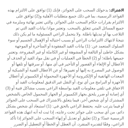
بدخولك السحب على الجوائز، فإنك (1) توافق على الالتزام بهذه
الاشتراك:
القواعد الرسمية، بما في ذلك جميع متطلبات الأهلية و(2) توافق على
الالتزام بقرارات حكام السحب على الجوائز، والتي تعتبر نهائية وملزمة في
جميع المسائل المتي تتعلق بالسحب. وتعتبر مواد/ بيانات القيد التي تم
التلاعب بها أو تبديلها باطلة. ولا يتحمل الراعي المسئولية ما لم يكن ذلك
نتيجةً لانتهاك االتزامات الراعي أو بسبب احتياله أو الإهمال الجسيم أو سوء
السلوك المتعمد عن: (1) بيانات القيد المفقودة أو المتأخرة أو الموجهة
بشكل خاطئ أو التالفة أو المشوهة أو غير الكاملة أو غير المقروءة، وتعتبر
جميعها باطلة؛ أو (2) الخطأ في العمليات أو في نقل مواد القيد أو الحذف أو
الأعطال أو الإلغاء أو القصور أو التأخير في أي منها، أو سرقتها أو تلفها أو
الوصول غير المصرح به إليها أو تغييرها؛ أو عن الأعطال الفنية أو الشبكية أو
المعدات الهاتفية أو الإلكترونية أو الأجهزة المحمولة أو الكمبيوتر أو أعطال
الأجهزة أو البرامج من أي نوع، أو النقل غير الدقيق لمعلومات القيد أو
الاخفاق في تلقي معلومات القيد بواسطة الراعي بسبب مشاكل فنية أو (3)
أي إصابة أو ضرر يلحق بجهاز الكمبيوتر أو الجهاز المحمول الخاص بالشخص
المشترك أو أي شخص آخر، فيما يتعلق بالاشتراك في السحب على الجوائز
أو فيما يترتب عليه. يحتفظ الراعي بالحق في: (1) استبعاد أي شخص بشكل
دائم، من أي سحب على جوائز تحت رعايته، إذا ثبت له أنه انتهك هذه القواعد
الرسمية عمدًا؛ و (2) تعليق أو تعديل أو إنهاء السحب على الجوائز إذا تأكد
الراعي، وفقًا لتقديره المنفرد، أن العطل أو الخطأ أو التعطيل أو الضرر