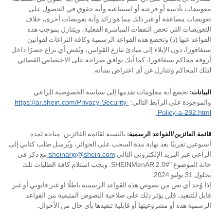
بتعويضات تأديبية أو فرعية أو استتباعية وأية حقوق في الحصول على
تعويضات مضاعفة أو غير ذلك مما هو زائد وأية تعويضات أخرى، خلاف
التعويضات التي تخص النفقات المباشرة الفعلية، ويتنازل بموجب هذه
القواعد عنها (د) وتخضع هذه القواعد الرسمية وكافة النزاعات لقوانين
سنغافورا، دون الإيلاء إلى مبادئ تنازع القوانين، ويُفض أي نزاع حصرًا داخل
أروقة محاكم سنغافورا، كما أنك توافق صراحة على الاختصاص القضائي
لتلك المحاكم وتتنازل عن أي اعتراض بشأنه.
تخضع أية معلومات تقدمها إلى سياسة الخصوصية للراعي
البيانات:
https://ar.shein.com/Privacy-Security-
والموجودة على الرابط التالي:
.
Policy-a-282.html
بالنسبة لقائمة الفائزين: متاحة لمدة
قائمة الفائزين/القواعد الرسمية:
أسبوعين تقريبًا بعد نهاية مدة السحب على الجوائز، ويُرسل طلب كتابي إلى
مع ذكر في
sheinarig@shein.com
الراعي عبر البريد الإلكتروني التالي
خانة الموضوع "#SHEINMenAR 2.0. ويجب استلام كافة الطلبات تلك
بحلول 31 يوليو 2024.
إذا وُجد أي نص من نصوص هذه القواعد الرسمية باطلًا او غير قانوني أو غير
قابل للتنفيذ، فلن يؤثر ذلك على صلاحية النصوص المتبقية من القواعد
الرسمية هذه أو مشروعيتها أو قابلية تنفيذها بأي حال من الأحوال.