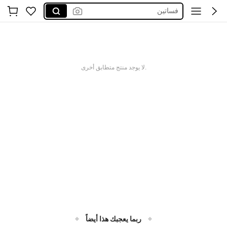
فساتين
اكسسوارات
العاب
فستان
glowmod
.لا يوجد منتج متطابق أخرى
ربما يعجبك هذا أيضاً