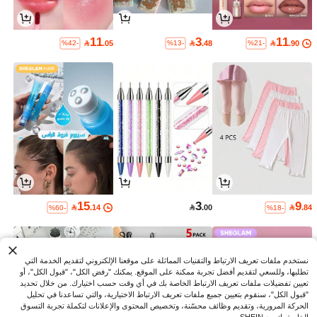
11
3
11

.05

.48

.90
%42-
%13-
%21-
15
3
9

.14

.00

.84
%60-
%18-
نستخدم ملفات تعريف الارتباط والتقنيات المماثلة على موقعنا الإلكتروني لتقديم الخدمة التي
تطلبها، وللسعي لتقديم أفضل تجربة ممكنة على الموقع. يمكنك "رفض الكل"، "قبول الكل"، أو
تعيين تفضيلات ملفات تعريف الارتباط الخاصة بك في أي وقت حسب اختيارك. من خلال تحديد
"قبول الكل"، سنقوم بتعيين جميع ملفات تعريف الارتباط الاختيارية، والتي تساعدنا في تحليل
الحركة المرورية، وتقديم وظائف محسّنة، وتخصيص المحتوى والإعلانات لتكملة تجربة التسوق