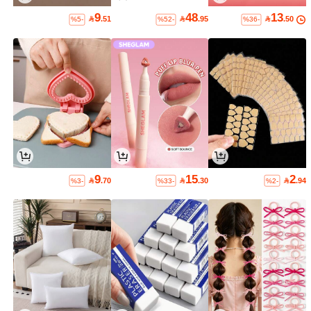
9
48
13

.51

.95

.50
%5-
%52-
%36-
9
15
2

.70

.30

.94
%3-
%33-
%2-