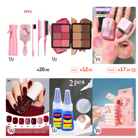
20
12
17

.00

.61

.10
%3-
%26-