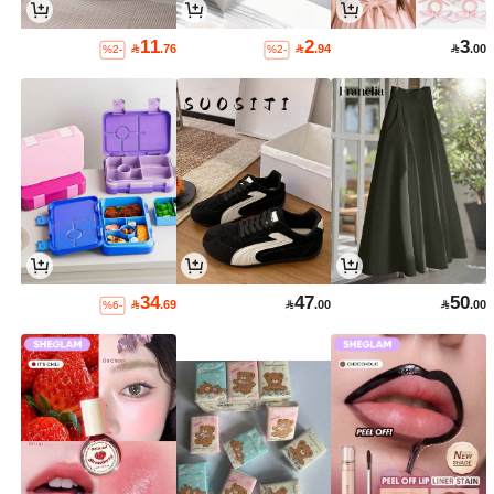
11
2
3

.76

.94

.00
%2-
%2-
34
47
50

.69

.00

.00
%6-