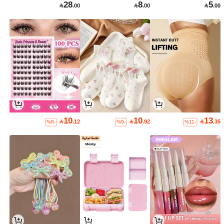
28
8
5

.00

.00

.00
10
10
13

.12

.92

.35
%8-
%9-
%11-