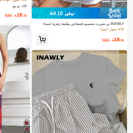
20+. تم بيع
توفير 8.10
16
%35-

.25
INAWLY تي شيرت بتصميم فضفاض بطبعة زهرية لنساء
210+ يقول "جميل"
18
%30-

.90