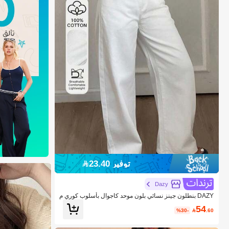
توفير 23.40
Dazy
DAZY بنطلون جينز نسائي بلون موحد كاجوال بأسلوب كوري م
ع جيوب وساق واسعة فضفاضة للربيع مقاس صغير
54
%30-

.60