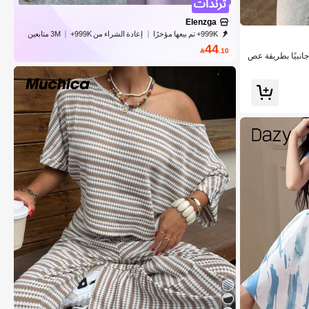
Elenzga
999K+ تم بيعها مؤخرًا
إعادة الشراء من 999K+
3M متابعين
44

.10
ة جانبيًا بطريقة عص