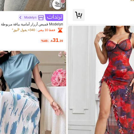
18
Modelyn
Modelyn قميص أزرار أمامية بياقة مربوط
رية
فقط 10 بيقي
340+ يقول "أنيق"
31
%40-

.20