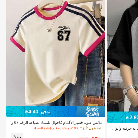
توفير 4.40
ملابس علوية قصير الأكمام كاجوال للنساء بطباعة الرقم 67 و
شريط جانبي، ملابس علوية عنق دائري بسيطة ذات لمسات متن
عة حرفية وألوان
20+ يقول "أنيق"
100+ مستخدم قام بإعادة الشراء
اقضة، صيفي