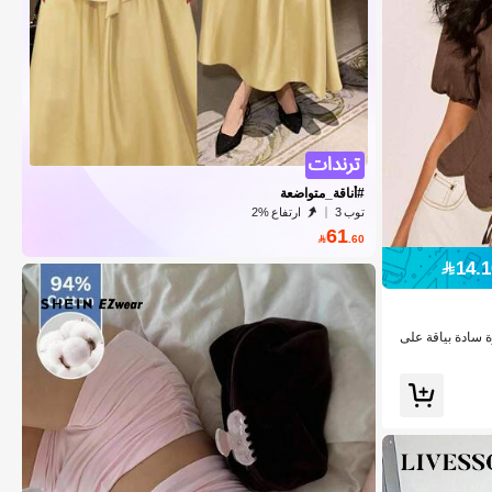
#أناقة_متواضعة
توب 3
ارتفاع %2
61

.60
قهوة سادة بياقة على
كمام قصيرة، ملابس عل
الأعمال والأسلوب