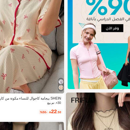
SHEIN بيجامة كاجوال للنساء مكونة من كا
ن الوردي والأبيض المخطط
30+. تم بيع
22
%50-

.50