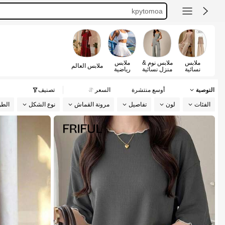
maija
motf
ملابس
ملابس نوم &
ملابس
ملابس العالم
نسائية
منزل نسائية
رياضية
نسائية
التوصية
أوسع منتشرة
السعر
تصنيف
الفئات
لون
تفاصيل
مرونة القماش
نوع الشكل
الط