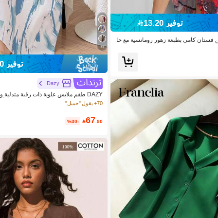
توفير 13.20
ن من فستان كامي بطبعة زهور رومانسية مع حا
عالية
6
توفير 29.10
Dazy
DAZY طقم ملابس علوية ذات رقبة متدلية
رف A مزخرفة بالأزهار، مجموعة قطعتين أنيقة للنساء، صيفي
70+ يقول "جميل"
67
%30-

.90