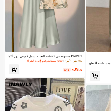
INAWLY مجموعة من 2 قطعة للنساء تشمل قميص بدون أكما
م برقبة مكشكشة وطبعات عشوائية مع تنورة
50+ يقول "أنيق"
100+ مستخدم قام بإعادة الشراء
 جديد متعدد الاستخ
اق مستقيمة بتصم
39
الرمادي والكاكي،
%43-

.33