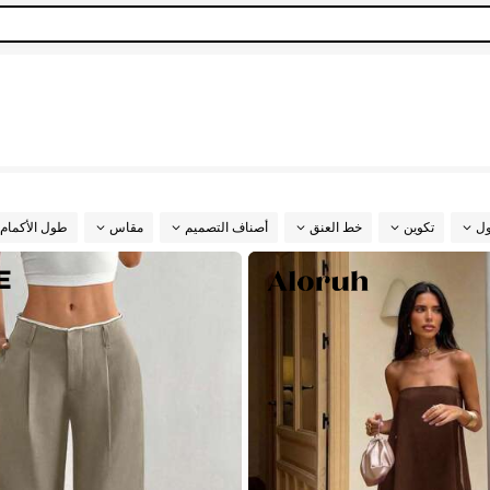
ول
تكوين
خط العنق
أصناف التصميم
مقاس
طول الأكمام