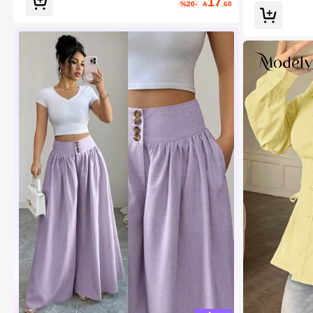
17
%20-

.60