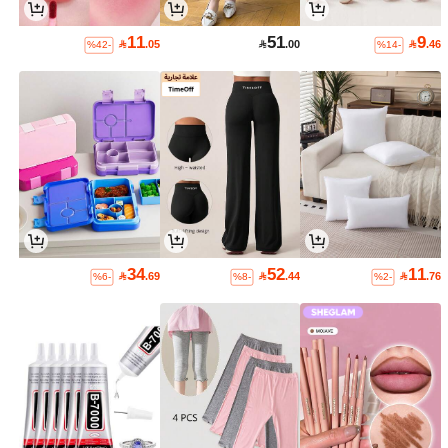
11
51
9

.05

.00

.46
%42-
%14-
34
52
11

.69

.44

.76
%6-
%8-
%2-