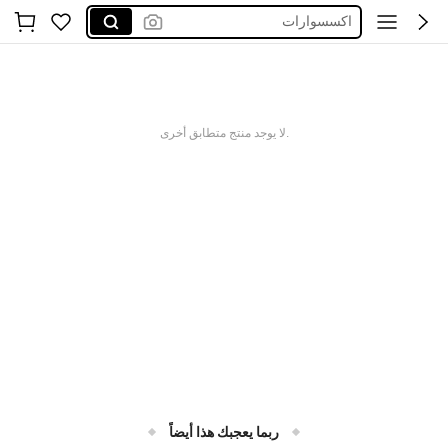
اكسسوارات
العاب
فستان
glowmod
.لا يوجد منتج متطابق أخرى
ربما يعجبك هذا أيضاً