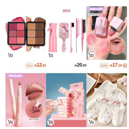
12
20
17

.61

.00

.10
%3-
%26-