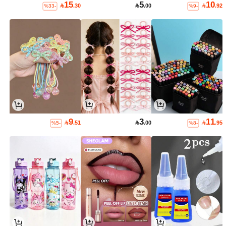
15
5
10

.30

.00

.92
%33-
%9-
9
3
11

.51

.00

.95
%5-
%8-