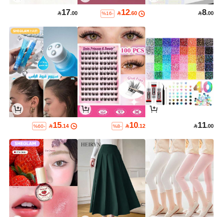
17
12
8

.00

.60

.00
%16-
15
10
11

.14

.12

.00
%60-
%8-