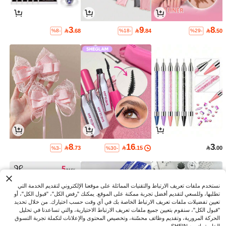
3
9
8

.68

.84

.50
%8-
%18-
%29-
8
16
3

.73

.15

.00
%3-
%30-
نستخدم ملفات تعريف الارتباط والتقنيات المماثلة على موقعنا الإلكتروني لتقديم الخدمة التي
تطلبها، وللسعي لتقديم أفضل تجربة ممكنة على الموقع. يمكنك "رفض الكل"، "قبول الكل"، أو
تعيين تفضيلات ملفات تعريف الارتباط الخاصة بك في أي وقت حسب اختيارك. من خلال تحديد
"قبول الكل"، سنقوم بتعيين جميع ملفات تعريف الارتباط الاختيارية، والتي تساعدنا في تحليل
الحركة المرورية، وتقديم وظائف محسّنة، وتخصيص المحتوى والإعلانات لتكملة تجربة التسوق