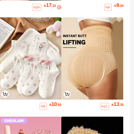
17
9

.10

.20
%26-
%8-
10
13

.92

.35
%9-
%11-