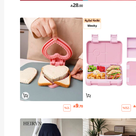
28

.00
9

.70

%3-
%52-