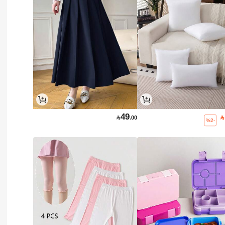
49

.00

%2-