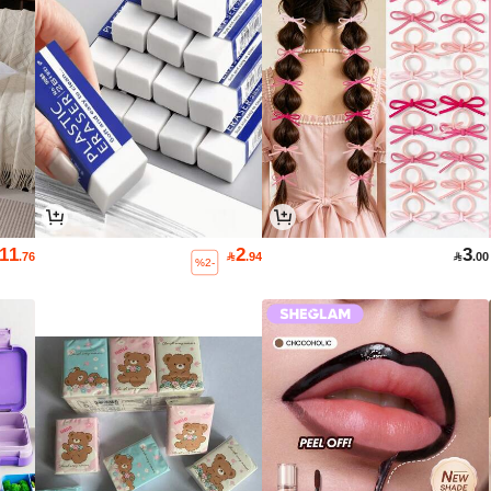
11
2
3
.76

.94

.00
%2-