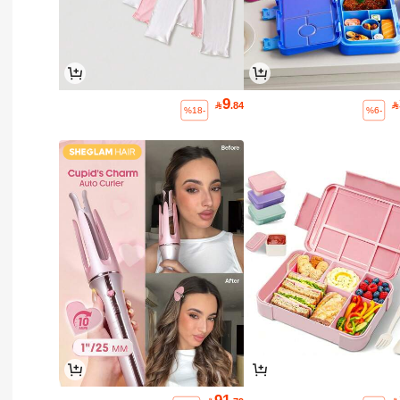
9

.84

%18-
%6-
91