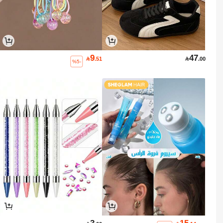
9
47

.51

.00
%5-
3
15