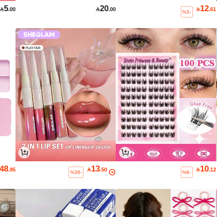
5
20
12

.00

.00

.61
%3-
48
13
10
.95

.50

.12
%36-
%8-