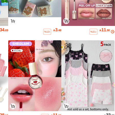
34
3
11
.69

.48

.90
%13-
%21-
28
11
33