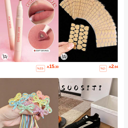
15
2

.30

.94
%33-
%2-