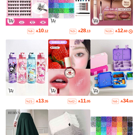
10
28
12

.12

.13

.60
%8-
%3-
%16-
13
11
34

.35

.05

.69
%21-
%42-
%6-