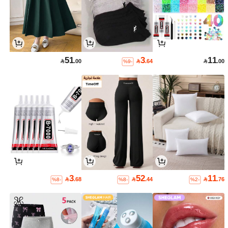
51
3
11

.00

.64

.00
%9-
3
52
11

.68

.44

.76
%8-
%8-
%2-