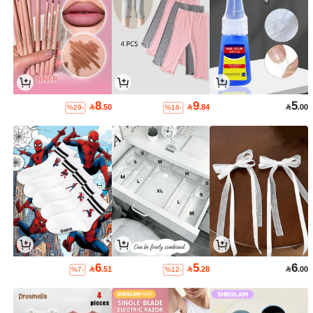
8
9
5

.50

.84

.00
%29-
%18-
6
5
6

.51

.28

.00
%7-
%12-