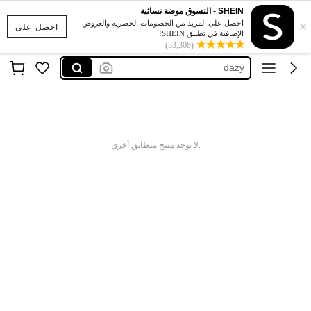
SHEIN - التسوق موضة نسائية
maija
×
احصل على المزيد من الخصومات الحصرية والعروض
احصل على
motf
الإضافية في تطبيق SHEIN!
(53,308)
dazy
anewsta
kpytomoa
maija
motf
.لا يوجد منتج متطابق أخرى