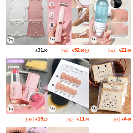
31
52
21

.00

.56

.00
%67-
%13-
16
11
4

.15

.40

.60
%30-
%24-
%8-