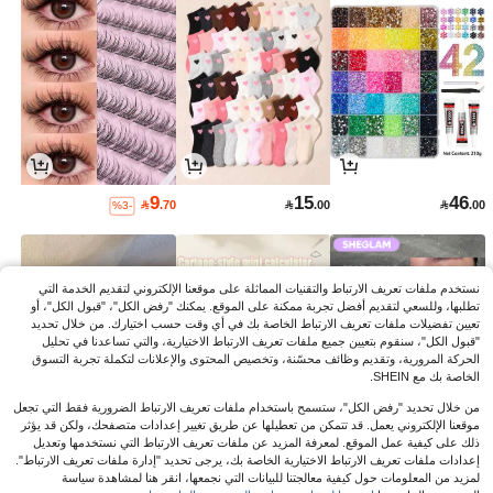
9
15
46

.70

.00

.00
%3-
نستخدم ملفات تعريف الارتباط والتقنيات المماثلة على موقعنا الإلكتروني لتقديم الخدمة التي
تطلبها، وللسعي لتقديم أفضل تجربة ممكنة على الموقع. يمكنك "رفض الكل"، "قبول الكل"، أو
تعيين تفضيلات ملفات تعريف الارتباط الخاصة بك في أي وقت حسب اختيارك. من خلال تحديد
"قبول الكل"، سنقوم بتعيين جميع ملفات تعريف الارتباط الاختيارية، والتي تساعدنا في تحليل
الحركة المرورية، وتقديم وظائف محسّنة، وتخصيص المحتوى والإعلانات لتكملة تجربة التسوق
الخاصة بك مع SHEIN.
من خلال تحديد "رفض الكل"، ستسمح باستخدام ملفات تعريف الارتباط الضرورية فقط التي تجعل
موقعنا الإلكتروني يعمل. قد تتمكن من تعطيلها عن طريق تغيير إعدادات متصفحك، ولكن قد يؤثر
ذلك على كيفية عمل الموقع. لمعرفة المزيد عن ملفات تعريف الارتباط التي نستخدمها وتعديل
4
4
23
إعدادات ملفات تعريف الارتباط الاختيارية الخاصة بك، يرجى تحديد "إدارة ملفات تعريف الارتباط".

.55

.85

.00
%9-
%3-
%23-
لمزيد من المعلومات حول كيفية معالجتنا للبيانات التي نجمعها، انقر هنا لمشاهدة سياسة