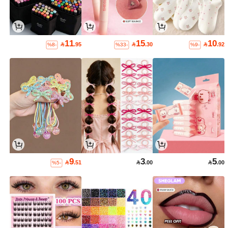
11
15
10

.95

.30

.92
%8-
%33-
%9-
9
3
5

.51

.00

.00
%5-