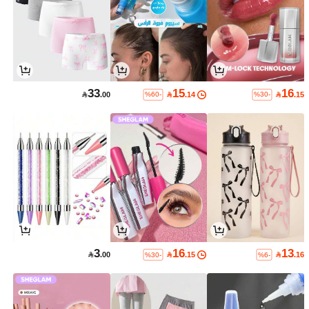
33
15
16

.00

.14

.15
%60-
%30-
3
16
13

.00

.15

.16
%30-
%6-