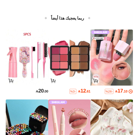
ربما يعجبك هذا أيضاً
20
12
17

.00

.61

.10
%3-
%26-