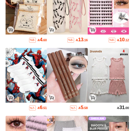
4
13
10

.60

.16

.12
%8-
%6-
%8-
6
5
31

.51

.58

.00
%7-
%7-