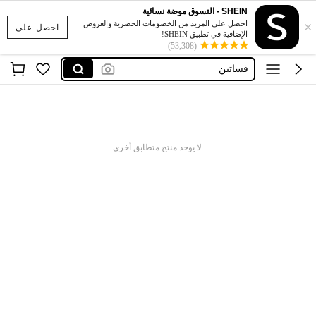
SHEIN - التسوق موضة نسائية
فستان
×
احصل على المزيد من الخصومات الحصرية والعروض
احصل على
الإضافية في تطبيق SHEIN!
glowmod
(53,308)
فساتين
اكسسوارات
العاب
فستان
.لا يوجد منتج متطابق أخرى
glowmod