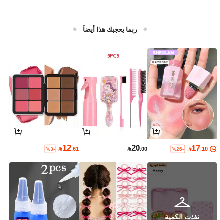
ربما يعجبك هذا أيضاً
12
20
17

.61

.00

.10
%3-
%26-
نفذت الكمية