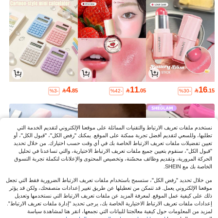
4
11
16

.85

.05

.15
%3-
%42-
%30-
نستخدم ملفات تعريف الارتباط والتقنيات المماثلة على موقعنا الإلكتروني لتقديم الخدمة التي
تطلبها، وللسعي لتقديم أفضل تجربة ممكنة على الموقع. يمكنك "رفض الكل"، "قبول الكل"، أو
تعيين تفضيلات ملفات تعريف الارتباط الخاصة بك في أي وقت حسب اختيارك. من خلال تحديد
"قبول الكل"، سنقوم بتعيين جميع ملفات تعريف الارتباط الاختيارية، والتي تساعدنا في تحليل
الحركة المرورية، وتقديم وظائف محسّنة، وتخصيص المحتوى والإعلانات لتكملة تجربة التسوق
الخاصة بك مع SHEIN.
من خلال تحديد "رفض الكل"، ستسمح باستخدام ملفات تعريف الارتباط الضرورية فقط التي تجعل
موقعنا الإلكتروني يعمل. قد تتمكن من تعطيلها عن طريق تغيير إعدادات متصفحك، ولكن قد يؤثر
ذلك على كيفية عمل الموقع. لمعرفة المزيد عن ملفات تعريف الارتباط التي نستخدمها وتعديل
6
6
16
إعدادات ملفات تعريف الارتباط الاختيارية الخاصة بك، يرجى تحديد "إدارة ملفات تعريف الارتباط".

.79

.00

.15
%3-
%30-
لمزيد من المعلومات حول كيفية معالجتنا للبيانات التي نجمعها، انقر هنا لمشاهدة سياسة