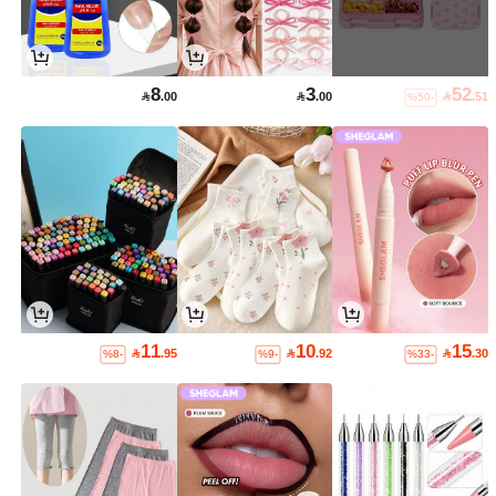
8
3
52

.00

.00

.51
%50-
11
10
15

.95

.92

.30
%8-
%9-
%33-