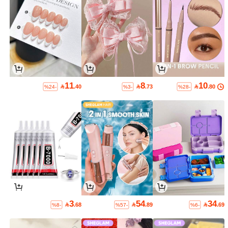
11
8
10

.40

.73

.80
%24-
%3-
%28-
3
54
34

.68

.89

.69
%8-
%57-
%6-