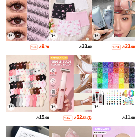
9
33
23

.70

.00

.00
%3-
%23-
15
52
11

.00

.56

.00
%67-