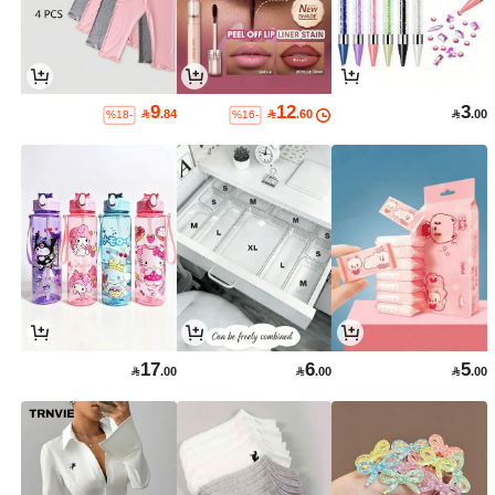
9
12
3

.84

.60

.00
%18-
%16-
17
6
5

.00

.00

.00