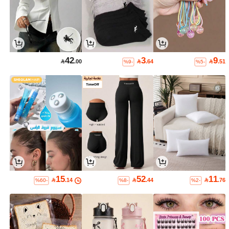
42
3
9

.00

.64

.51
%9-
%5-
15
52
11

.14

.44

.76
%60-
%8-
%2-