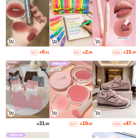
6
2
15

.51

.96

.30
%7-
%1-
%33-
31
19
47

.00

.00

.70
%27-
%10-