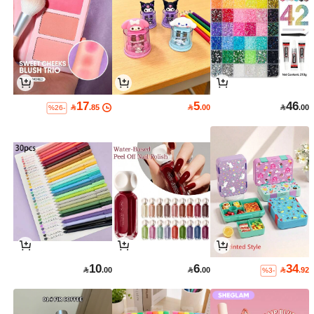
17
5
46

.85

.00

.00
%26-
10
6
34

.00

.00

.92
%3-