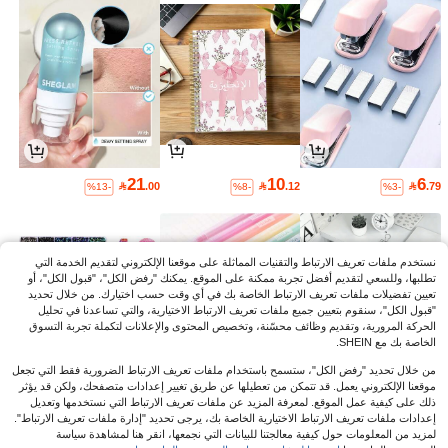
21
10
6

.00

.12

.79
%13-
%8-
%3-
نستخدم ملفات تعريف الارتباط والتقنيات المماثلة على موقعنا الإلكتروني لتقديم الخدمة التي
تطلبها، وللسعي لتقديم أفضل تجربة ممكنة على الموقع. يمكنك "رفض الكل"، "قبول الكل"، أو
تعيين تفضيلات ملفات تعريف الارتباط الخاصة بك في أي وقت حسب اختيارك. من خلال تحديد
"قبول الكل"، سنقوم بتعيين جميع ملفات تعريف الارتباط الاختيارية، والتي تساعدنا في تحليل
الحركة المرورية، وتقديم وظائف محسّنة، وتخصيص المحتوى والإعلانات لتكملة تجربة التسوق
الخاصة بك مع SHEIN.
من خلال تحديد "رفض الكل"، ستسمح باستخدام ملفات تعريف الارتباط الضرورية فقط التي تجعل
موقعنا الإلكتروني يعمل. قد تتمكن من تعطيلها عن طريق تغيير إعدادات متصفحك، ولكن قد يؤثر
ذلك على كيفية عمل الموقع. لمعرفة المزيد عن ملفات تعريف الارتباط التي نستخدمها وتعديل
28
3
5
إعدادات ملفات تعريف الارتباط الاختيارية الخاصة بك، يرجى تحديد "إدارة ملفات تعريف الارتباط".

.13

.00

.28
%3-
%12-
لمزيد من المعلومات حول كيفية معالجتنا للبيانات التي نجمعها، انقر هنا لمشاهدة سياسة