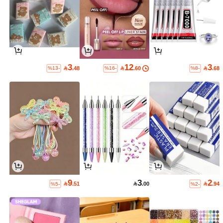
3
12
3

.48

.60

.68
%13-
%16-
%8-
9
3
2

.51

.00

.94
%5-
%2-