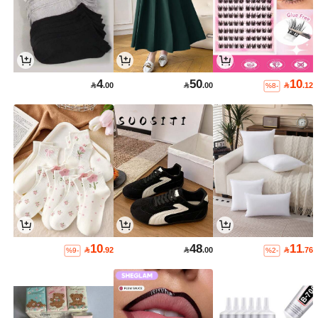
4
50
10

.00

.00

.12
%8-
10
48
11

.92

.00

.76
%9-
%2-