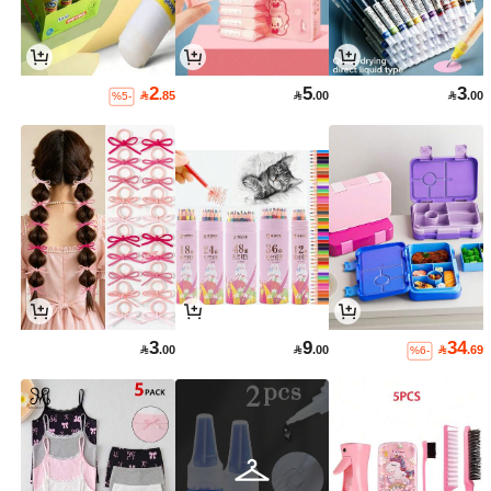
2
5
3

.85

.00

.00
%5-
3
9
34

.00

.00

.69
%6-