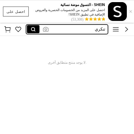
SHEIN - التسوق موضة نسائية
×
بات مان
احصل على المزيد من الخصومات الحصرية والعروض
احصل على
الإضافية في تطبيق SHEIN!
(53,308)
motf
تنكري
مصري
ثوب صلاة
بات مان
.لا يوجد منتج متطابق أخرى
motf