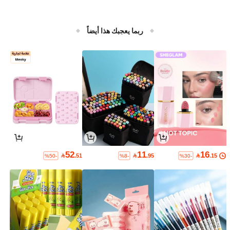
ربما يعجبك هذا أيضاً
52
11
16

.51

.95

.15
%50-
%8-
%30-