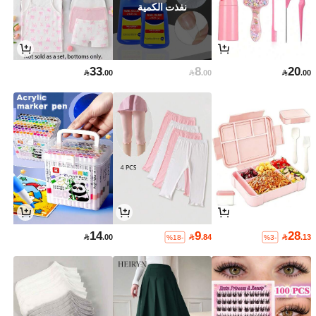
نفذت الكمية
33
8
20

.00

.00

.00
14
9
28

.00

.84

.13
%18-
%3-