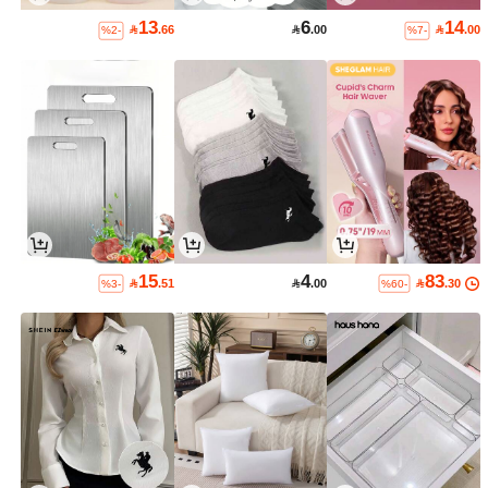
13
6
14

.66

.00

.00
%2-
%7-
15
4
83

.51

.00

.30
%3-
%60-