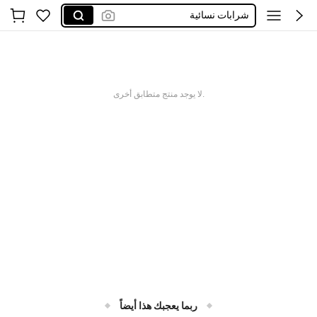
شرابات نسائية
بيجامات نسائي
ستيان يرفع الصدر
سنتيانه
.لا يوجد منتج متطابق أخرى
ربما يعجبك هذا أيضاً