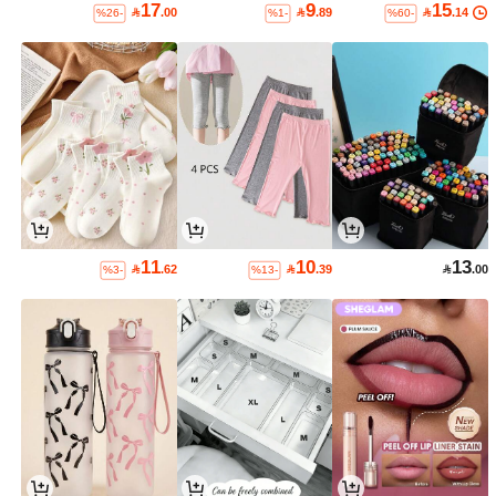
17
9
15

.00

.89

.14
%26-
%1-
%60-
11
10
13

.62

.39

.00
%3-
%13-