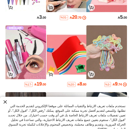
3
20
5

.00

.70

.00
%31-
19
8
9

.00

.80

.74
%17-
%20-
%3-
نستخدم ملفات تعريف الارتباط والتقنيات المماثلة على موقعنا الإلكتروني لتقديم الخدمة التي
تطلبها، وللسعي لتقديم أفضل تجربة ممكنة على الموقع. يمكنك "رفض الكل"، "قبول الكل"، أو
تعيين تفضيلات ملفات تعريف الارتباط الخاصة بك في أي وقت حسب اختيارك. من خلال تحديد
"قبول الكل"، سنقوم بتعيين جميع ملفات تعريف الارتباط الاختيارية، والتي تساعدنا في تحليل
الحركة المرورية، وتقديم وظائف محسّنة، وتخصيص المحتوى والإعلانات لتكملة تجربة التسوق