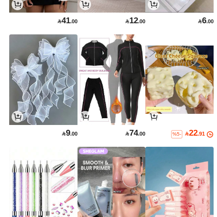
41
12
6

.00

.00

.00
9
74
22

.00

.00

.91
%5-