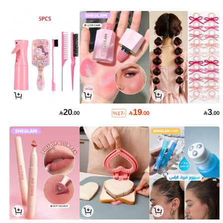
20
19
3

.00

.00

.00
%17-