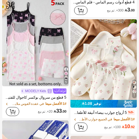
4 قطع أدوات رسم الماس - قلم الماس ذاتي اللصق، قلم شمعي مزدوج الطرف لالتقاط أحجار الراين والبلورات والأقراط، قلم تنقيط فن الأظافر، مناسب للرسم ثلاثي الأبعاد DIY، التطريز المتقاطع اليدوي، إكسسوارات فن الأظافر، أدوات ديكور DIY بمقبض خرز بلوري (1/2/3/4 قطع) متوفرة
3
.00

300+. تم بيع
5
MODELY Kids
7
5 قطع من سروال بوكسر كاجوال للفتيات المراهقات بألوان الوردي والأبيض والأزرق البحري والرمادي. مصممة للاستخدام على مدار السنة بقماش محبوك خفيف الوزن. تتميز هذه الملابس الداخلية بطباعة رسومات فراشة جميلة. قماش ناعم ومريح يتضمن خصر مطاطي لياقة مريحة وملائمة للملابس الأساسية اليومية للفتيات.
توفير 1.08
1# الأفضل مبيعا
في عقدة القوس ملابس داخلية للفتيات المراهقات
33
.00

20+. تم بيع
5 أزواج جوارب بيضاء أنيقة للأطفال بطول منتصف الساق مع فيونكات ونقاط بولكا وزخرفة زهور ثلاثية الأبعاد، مناسبة للعودة إلى المدرسة والارتداء في الأماكن الخارجية
%9-
1# الأفضل مبيعا
في الجميع جوارب الأطفال والرضع
10
.92

100+. تم بيع