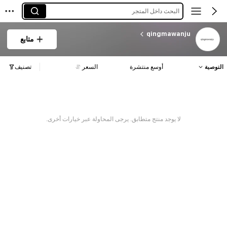
البحث داخل المتجر
qingmawanju
متابع
التوصية
أوسع منتشرة
السعر
تصنيف
لا يوجد منتج متطابق. يرجى المحاولة عبر خيارات أخرى.