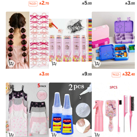
2
5
3

.70

.00

.00
%10-
3
9
32

.00

.00

.40
%12-