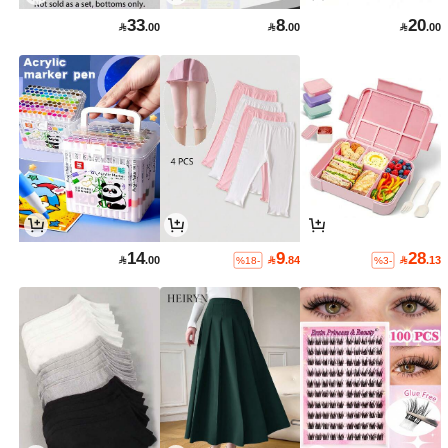
33
8
20

.00

.00

.00
14
9
28

.00

.84

.13
%18-
%3-