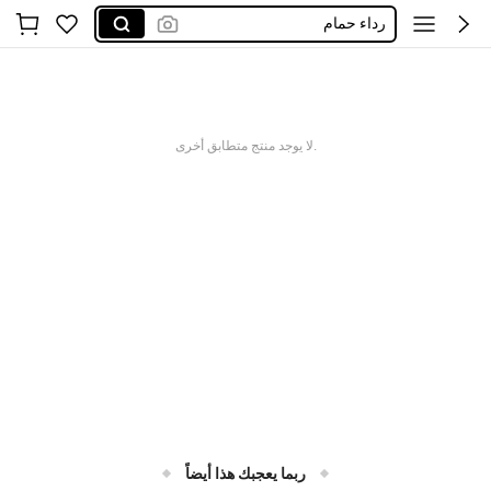
toy story
روب حمام رجالي
روب سباحه
دزني
.لا يوجد منتج متطابق أخرى
ربما يعجبك هذا أيضاً