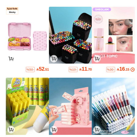
52
11
16

.51

.70

.15
%50-
%10-
%30-