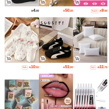
4
50
9

.00

.00

.90
%10-
10
51
11

.92

.00

.76
%9-
%2-