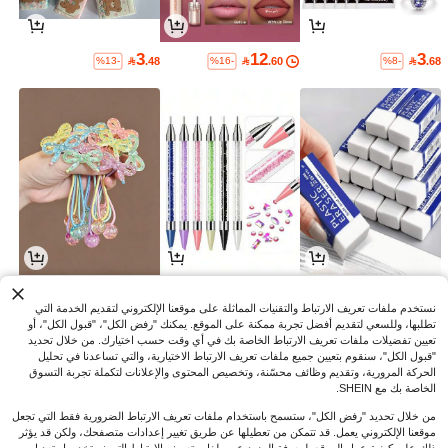
3
12
3

.48

.60

.68
%13-
%16-
%8-
9
3
2

.00

.00

.94
%10-
%2-
نستخدم ملفات تعريف الارتباط والتقنيات المماثلة على موقعنا الإلكتروني لتقديم الخدمة التي
تطلبها، وللسعي لتقديم أفضل تجربة ممكنة على الموقع. يمكنك "رفض الكل"، "قبول الكل"، أو
تعيين تفضيلات ملفات تعريف الارتباط الخاصة بك في أي وقت حسب اختيارك. من خلال تحديد
"قبول الكل"، سنقوم بتعيين جميع ملفات تعريف الارتباط الاختيارية، والتي تساعدنا في تحليل
الحركة المرورية، وتقديم وظائف محسّنة، وتخصيص المحتوى والإعلانات لتكملة تجربة التسوق
الخاصة بك مع SHEIN.
من خلال تحديد "رفض الكل"، ستسمح باستخدام ملفات تعريف الارتباط الضرورية فقط التي تجعل
موقعنا الإلكتروني يعمل. قد تتمكن من تعطيلها عن طريق تغيير إعدادات متصفحك، ولكن قد يؤثر