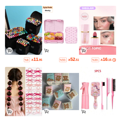
11
52
16

.95

.51

.15
%8-
%50-
%30-