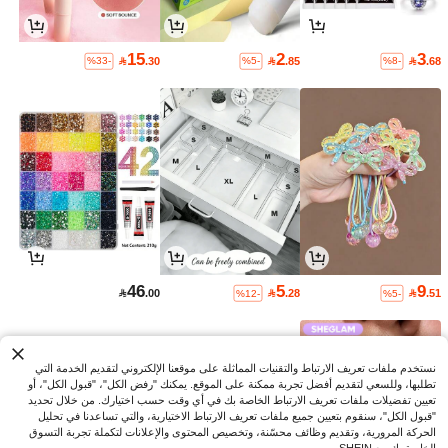
15
2
3

.30

.85

.68
%33-
%5-
%8-
46
5
9

.00

.28

.51
%12-
%5-
نستخدم ملفات تعريف الارتباط والتقنيات المماثلة على موقعنا الإلكتروني لتقديم الخدمة التي
تطلبها، وللسعي لتقديم أفضل تجربة ممكنة على الموقع. يمكنك "رفض الكل"، "قبول الكل"، أو
تعيين تفضيلات ملفات تعريف الارتباط الخاصة بك في أي وقت حسب اختيارك. من خلال تحديد
"قبول الكل"، سنقوم بتعيين جميع ملفات تعريف الارتباط الاختيارية، والتي تساعدنا في تحليل
الحركة المرورية، وتقديم وظائف محسّنة، وتخصيص المحتوى والإعلانات لتكملة تجربة التسوق