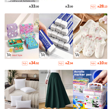
33
3
28

.00

.00

.13
%3-
34
2
10

.92

.94

.92
%3-
%2-
%9-