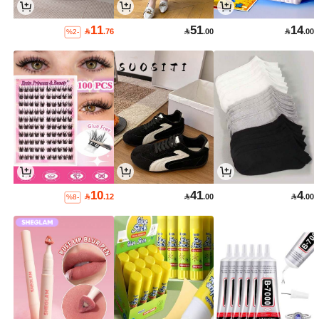
11
51
14

.76

.00

.00
%2-
10
41
4

.12

.00

.00
%8-