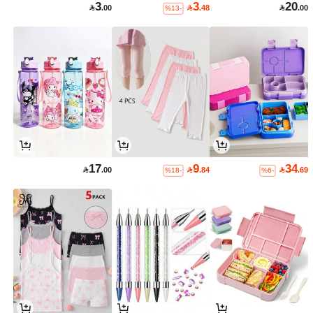
3
3
20

.00

.48

.00
%13-
17
9
34

.00

.84

.69
%18-
%6-