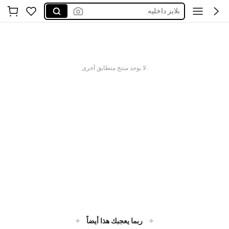
بلايز داخليه
motf
kpytomoa
بديهات
.لا يوجد منتج متطابق أخرى
ربما يعجبك هذا أيضاً