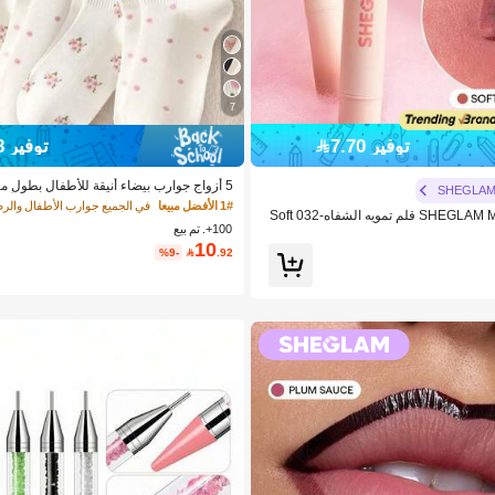
7
توفير 7.70
توفير 1.08
5 أزواج جوارب بيضاء أنيقة للأطفال بطول
SHEGLA
يونكات ونقاط بولكا وزخرفة زهور ثلاثية الأبعا
1# الأفضل مبيعا
في الجميع جوارب الأطفال والر
SHEGLAM Marshmallow Puff قلم تمويه الشفاه-032 Soft
لى المدرسة والارتداء في الأماكن الخارجية
100+. تم بيع
10
%9-

.92