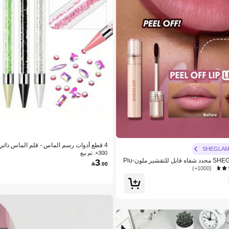
4 قطع أدوات رسم الماس - قلم الماس ذاتي
SHEGLA
ي مزدوج الطرف لالتقاط أحجار الراين والبل
300+. تم بيع
SHEGLAM Fall In Line محدد شفاه قابل للتقشير ملون-Plu
3

.00
(1000+)
مقبض خرز بلوري (1/2/3/4 قطع) متوفرة