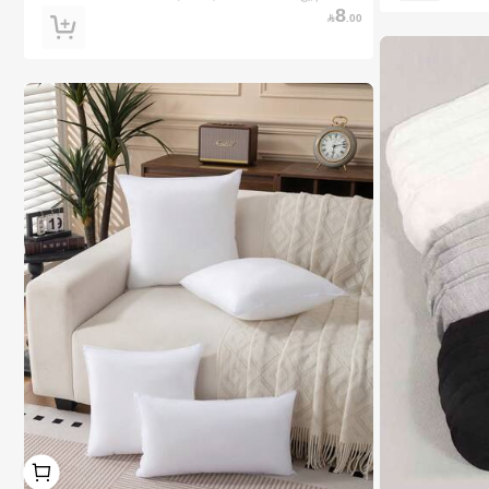
ن، درجة احترافية
8

.00
1
1