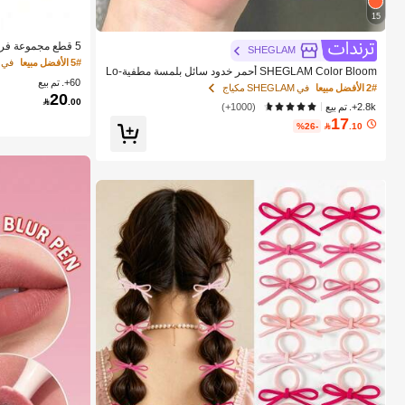
15
SHEGLAM
زجاجة رذاذ رقيقة 
5# الأفضل مبيعا
في 
SHEGLAM Color Bloom أحمر خدود سائل بلمسة مطفية-Lo
كرتونية للوحوش، م
60+. تم بيع
ve Cake حمره بلشر ماركة تجميل ومكياج للنساء والفتيات
مناسبة لتصفيف ال
2# الأفضل مبيعا
في SHEGLAM مكياج
20

.00
2.8k+. تم بيع
(1000+)
17
%26-

.10