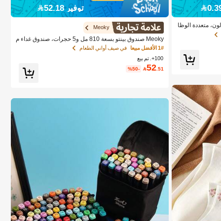
توفير 52.18
ة كريم خافي العيوب & أحمر الخدود 12 لون، متعددة الوظا
Meoky
Meoky صندوق بينتو بسعة 810 مل و5 حجرات، صندوق غداء م
انع للتسرب، حاوية تخزين طعام مقسمة بشكل مريح لتحضير ا
1# الأفضل مبيعا
في صيف أواني الطعام
لوجبات والوجبات الخفيفة، مناسب للمدرسة والمكتب والسفر
100+. تم بيع
والنزهات (فيونكة وردية)
52
%50-

.51