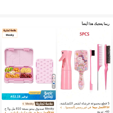
ربما يعجبك هذا أيضاً
6
توفير 52.18
5 قطع مجموعة فرشاة لشعر الكشكشة،
Meoky
(6.8 أونصة/200 مل) زجاجة رذاذ رقيقة م
5# الأفضل مبيعا
في غير رسمي إكسسوارات شعر الأطفال
Meoky صندوق بينتو بسعة 810 مل و5 ح
ستمرة، فرشاة فك التشابك ذات الرسوم
60+. تم بيع
جرات، صندوق غداء مانع للتسرب، حاوية ت
4# الأفضل مبيعا
في قائمة أدوات المائدة الصيفية الرائعة أواني الطعا