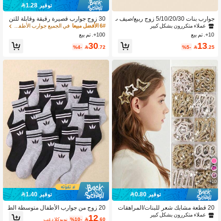
توفير 1.28
جوارب بنات 5/10/20/30 زوج ربيع/صيف ب
30 زوج جوارب قصيرة رقيقة وقابلة للتن
حافة دانتيل بيضاء، تصميم خطوط عمودية
فس للأطفال للربيع والصيف
عملاء متكررون بشكل كبير
6# الأفضل مبيعا
في الجميع جوارب الأطفال والرضع
بسيطة، جوارب قصيرة كلاسيكية لطيفة ق
10+. تم بيع
100+. تم بيع
ابلة للتنفس وصديقة للبشرة، جوارب حرم
30
13
جامعي حلوة وناعمة ومريحة ومتعددة الاس
%4-

.72
%5-

.25
تخدامات، مناسبة للخروجات/السفر/ملاب
س المدرسة/الأنشطة العادية/تجمعات الح
فلات
10
توفير 0.80
توفير 1.40
20 قطعة مشابك شعر للبنات/المراهقات
20 زوج من جوارب الأطفال متوسطة الط
بتصاميم متنوعة من النجوم اللامعة والقلو
ول، جوارب قصيرة للأطفال، جوارب مطا
عملاء متكررون بشكل كبير
12
.60

%10-
بعد الكوبون