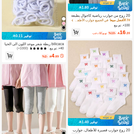
توفير 1.80
20 زوج من جوارب رياضية كاجوال بطبعة
جرافيتي عشوائية باللون الأسود والأبيض
7# الأفضل مبيعا
في الجميع جوارب الأطفال والرضع
والألوان المتعددة، متوسطة الطول، للمرا
100+. تم بيع
هقين والأولاد، ألوان متنوعة، ملابس الشار
16
ع
.20

%10-
بعد الكوبون
توفير 0.11
bilicaca ربطة شعر موحد اللون الى الحيا
ة اليومية 100 قطعة بنات
(1000+)
40+. تم بيع
4
%2-

.89
توفير 1.40
20 زوج جوارب قصيرة للأطفال، جوارب