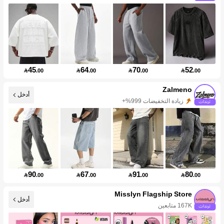
45
64
70
52

.00

.00

.00

.00
Zalmeno
أدخل
زيادة التخفيضات 999%+
90
67
91
80

.00

.00

.00

.00
Misslyn Flagship Store
أدخل
167K متابعين