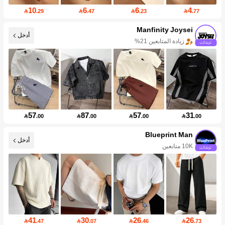
10
6
6
4

.29

.47

.23

.77
Manfinity Joysei
أدخل
زيادة المتابعين 21%
57
87
57
31

.00

.00

.00

.00
Blueprint Man
أدخل
10K متابعين
41
30
26
26

.47

.07

.46

.73