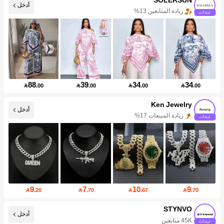
أدخل
زيادة المتابعين 13%
88
39
34
34

.00

.00

.00

.00
Ken Jewelry
أدخل
زيادة المبيعات 17%
9
7
10
9

.20

.70

.67

.70
STYNVO
أدخل
45K متابعين