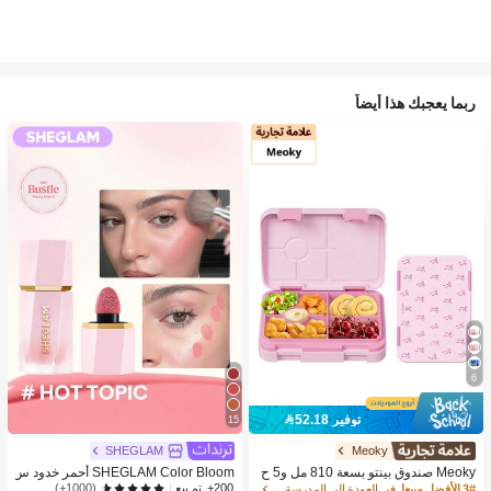
ربما يعجبك هذا أيضاً
6
توفير 52.18
15
SHEGLAM
Meoky
Meoky صندوق بينتو بسعة 810 مل و5 ح
SHEGLAM Color Bloom أحمر خدود س
جرات، صندوق غداء مانع للتسرب، حاوية ت
ائل-Hot Topic حمره بلشر ماركة تجميل
(1000+)
200+. تم بيع
3# الأفضل مبيعا
في العودة إلى المدرسة صناديق الغداء وصناديق الغداء