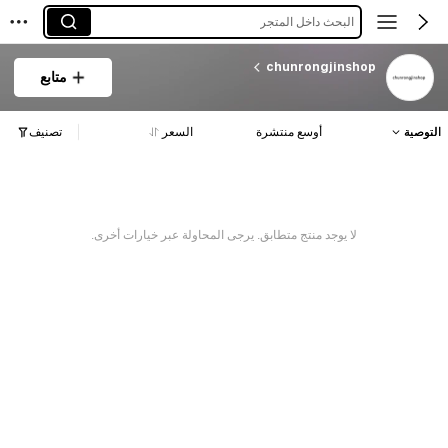
البحث داخل المتجر
chunrongjinshop
متابع
التوصية
أوسع منتشرة
السعر
تصنيف
لا يوجد منتج متطابق. يرجى المحاولة عبر خيارات أخرى.