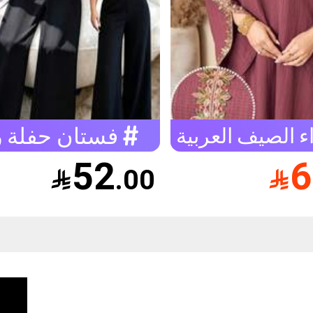
فستان حفلة ر
ء الصيف العربية
52
6

.00
