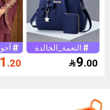
النعمة_الخالدة
أجوا
1
9
.20

.00