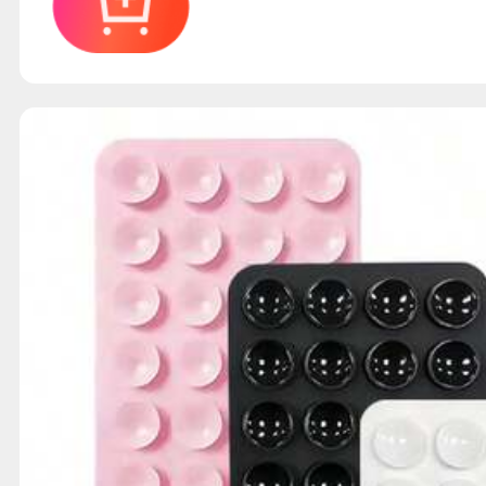
زخرفية تشمل 3 أنابيب 9 مل من
غراء المجوهرات B7000 وملقط،
مناسبة للحرف اليدوية DIY،
أحذية، أغطية الهواتف،
أحذية، هدايا العطلات،
خصية، الجمالية