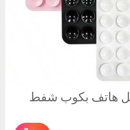
مل هاتف بكوب شفط
اعدة لاصقة مقاومة
بة لمعظم الهواتف،