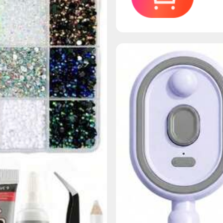
 ومكياج
تمدد