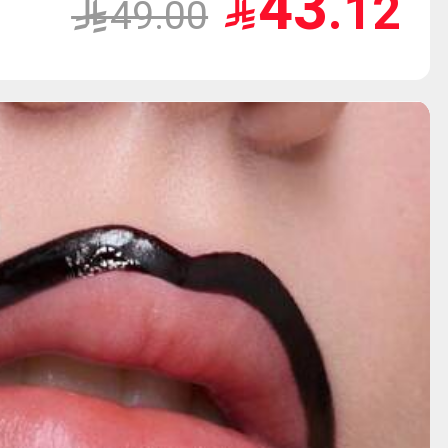
43
.12

49.00
المجعد، أداة تصف
مضادة للكهرباء ال
ومكثفة، 300mAh