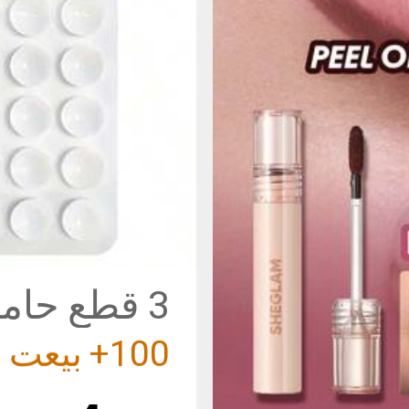
(1000+)
100+ بيعت
3 قطع حا
سيليكون، ق
(1000+)
للماء مناس
100+ بيعت