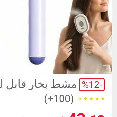
مشط بخار قابل ل
%
12
-
USB، عناية بال
(100+)
الأساسية، تنعيم ا
(100+)