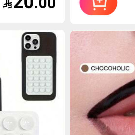
20
.00

يف الشعر
ساكنة
الملابس، ال
الأكواب، ال
الهدايا الش