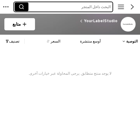
البحث داخل المتجر
YourLabelStudio
متابع
التوصية
أوسع منتشرة
السعر
تصنيف
لا يوجد منتج متطابق. يرجى المحاولة عبر خيارات أخرى.