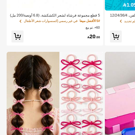
م تحديد
م تحديد
مجموعة أقلام ماركر الرأس لرسم الأنمي والفن، 12/24/36/4
5 قطع مجموعة فرشاة لشعر الكشكشة، (6.8 أونصة/200 مل)
ام مائية، هدية العط
زجاجة رذاذ رقيقة مستمرة، فرشاة فك التشابك ذات الرسوم ال
5# الأفضل مبيعا
في غير رسمي إكسسوارات شعر الأطفال
رسية، العودة إلى
كرتونية للوحوش، مناسبة لشعر الفتيات، فرشاة تنعيم الشعر،
60+. تم بيع
مناسبة لتصفيف الشعر وتسريحه
م تحديد
20

.00