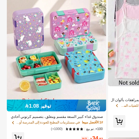
مراهقات بألوان ال
صممة للاستخدام عل
توفير 1.08
في عقدة القوس ملابس داخلية للفتيات المراهقات
ميز هذه الملابس
اش ناعم ومريح يت
صندوق غداء كبير السعة مقسم ومغلق، بتصميم كرتوني أحادي
ابس الأساسية الي
اللون بأنماط متعددة، صندوق غداء محمول معزول، مقسم قاب
1# الأفضل مبيعا
في مستلزمات المطبخ للعودة إلى المدرسة أواني الطعام
ل للفصل، سهل التنظيف، مناسب للمكتب والسفر والعودة لل
100+. تم بيع
(1000+)
مدرسة وغيرها
34
%3-

.92