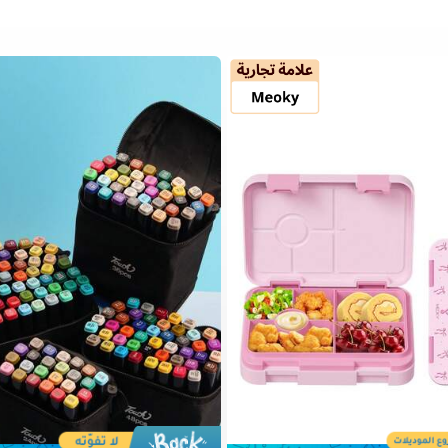
2# الأفضل مبيعا
في مجموعات صناديق الغداء&قل