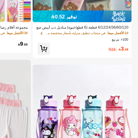
توفير 0.52
6/12/24/36/60/120 قطعة (6 قطع/عبوة) مناديل دب أبيض صغ
يرة محمولة، مناديل يد محمولة للسفر، مناديل وجه لطيفة محم
يعية سداسية الشكل
1# الأفضل مبيعا
في منتجات تنظيف منزلية بأسعار منخفضة منديل
3# الأفضل مبيعا
في ABS أقلام الرصا
ولة
يل، هدية عيد ميلاد
100+. تم بيع
إلى المدرسة، أدوا
9
بية

.00
3
%13-

.48