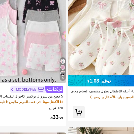
5
توفير 1.08
MODELY Kids
ضاء أنيقة للأطفال بطول منتصف الساق مع ف
وزخرفة زهور ثلاثية الأبعاد، مناسبة للعودة إ
5 قطع من سروال بوكسر كاجوال للفتيات ال
لجميع جوارب الأطفال والرضع
اء في الأماكن الخارجية
وردي والأبيض والأزرق البحري والرمادي. م
1# الأفضل مبيعا
ى مدار السنة بقماش محبوك خفيف الوزن. تت
20+. تم بيع
الداخلية بطباعة رسومات فراشة جميلة. قم
ضمن خصر مطاطي لياقة مريحة وملائمة للمل
33
ومية للفتيات.

.00