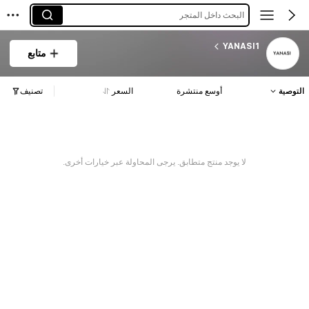
البحث داخل المتجر
YANASI1
متابع
التوصية
أوسع منتشرة
السعر
تصنيف
لا يوجد منتج متطابق. يرجى المحاولة عبر خيارات أخرى.