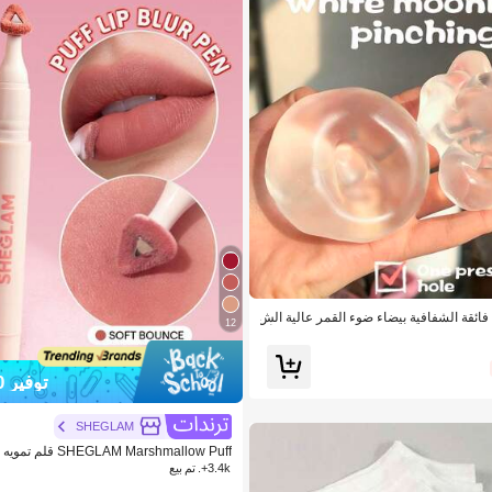
ائقة الشفافية بيضاء ضوء القمر عالية الش
12
لضغط قابلة للضغط - لعبة قابلة للضغط - أل
 تخفيف الضغط - تفريغ - إطلاق الضغط - تخ
فيف ضغط المكتب - هدية مثالية - لعبة ASMR متحكم بها بالص
 هالوين
توفير 7.70
SHEGLAM
Bounce ماركة تجميل ومكياج للنساء والفتيات
3.4k+. تم بيع