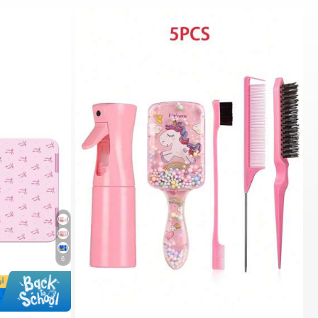
6
4# الأفضل مبيعا