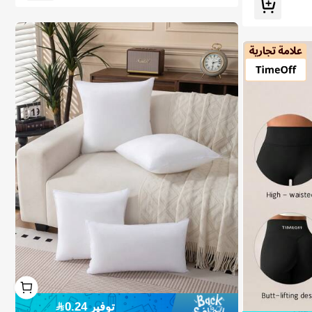
يه في عطلة نهاية الأسبوع، قاعدة بيضاء نقية + نمط تطريز متأ
رجح ديناميكي، حافة مرنة عالية بخطوط سوداء مزدوجة كلاسي
كية، ملاءمة ناعمة بدون انزلاق، للأولاد
1
1
2# الأفضل مبيعا
في المنسوجات المنزلية
توفير 0.24
600+ مستخدم قام بإعادة الشراء