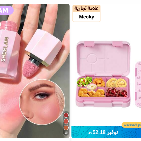
توفير 52.18
15
في قائمة أدوات المائدة الصيفية الرائعة أواني الطعا
2# الأفضل مبيعا
في SHEGLAM مكياج