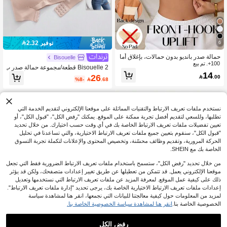
توفير 2.32
6
حمالة صدر بانديو بدون حمالات، بإغلاق أما
Bisouelle
100+. تم بيع
مي، لا سلكي، لا انزلاق، مثير، قميص داخل
Bisouelle 2 قطعة/مجموعة حمالة صدر ب
ي بكأس نصفي لا سلكي قطعة واحدة
14
دون حمالات بلون موحد مع مشبك أمامي
26

.00
%8-

.68
وشرائط سيليكون مانعة للانزلاق مطورة،
حمالة صدر لاسلكية مريحة مع أكواب رقيق
ة، حمالة صدر غير تقليدية للرفع والجمع لل
نساء، أسود + بيج للصيف
نستخدم ملفات تعريف الارتباط والتقنيات المماثلة على موقعنا الإلكتروني لتقديم الخدمة التي
تطلبها، وللسعي لتقديم أفضل تجربة ممكنة على الموقع. يمكنك "رفض الكل"، "قبول الكل"، أو
تعيين تفضيلات ملفات تعريف الارتباط الخاصة بك في أي وقت حسب اختيارك. من خلال تحديد
"قبول الكل"، سنقوم بتعيين جميع ملفات تعريف الارتباط الاختيارية، والتي تساعدنا في تحليل
الحركة المرورية، وتقديم وظائف محسّنة، وتخصيص المحتوى والإعلانات لتكملة تجربة التسوق
الخاصة بك مع SHEIN.
من خلال تحديد "رفض الكل"، ستسمح باستخدام ملفات تعريف الارتباط الضرورية فقط التي تجعل
موقعنا الإلكتروني يعمل. قد تتمكن من تعطيلها عن طريق تغيير إعدادات متصفحك، ولكن قد يؤثر
ذلك على كيفية عمل الموقع. لمعرفة المزيد عن ملفات تعريف الارتباط التي نستخدمها وتعديل
إعدادات ملفات تعريف الارتباط الاختيارية الخاصة بك، يرجى تحديد "إدارة ملفات تعريف الارتباط".
لمزيد من المعلومات حول كيفية معالجتنا للبيانات التي نجمعها، انقر هنا لمشاهدة سياسة
الخصوصية الخاصة بنا.
انقر هنا لمشاهدة سياسة الخصوصية الخاصة بنا.
رفض الكل