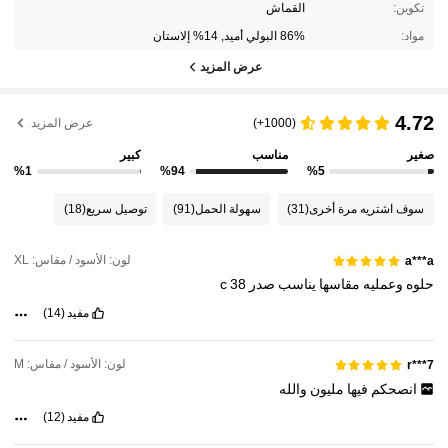
تكوين:
القماش
مواد:
86% البولي أميد, 14% إلاستان
عرض المزيد
4.72
(1000+)
عرض المزيد
صغير
مناسب
كبير
%1
%94
%5
سوف اشتريه مرة أخرى
(31)
سهولة الحمل
(91)
توصيل سريع
(18)
لون: الأسود / مقاس: XL
a***a
حلوه
وعمليه
مقاسها
يناسب
صدر
38
c
مفيد
(14)
لون: الأسود / مقاس: M
r***7
انصحكم
فيها
مليون
والله
مفيد
(12)