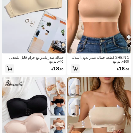
6
SHEIN 1 قطعة حمالة صدر بدون أسلاك
حمالة صدر باندو مع حزام قابل للتعديل
100+. تم بيع
للنساء
40+. تم بيع
18
18

.00

.00