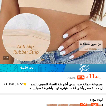
1/7
وفر 1.56
11

.44
من
%12-
13.00
مجموعة حمالة صدر بدون أشرطة للنساء للصيف، تشم
)
1000+
(
4.72
ل حمالة صدر بأشرطة سباغيتي، توب بأشرطة سبا
غيتي، ملابس علوية ظهر مكشوف وكاميسول
لون: بيج