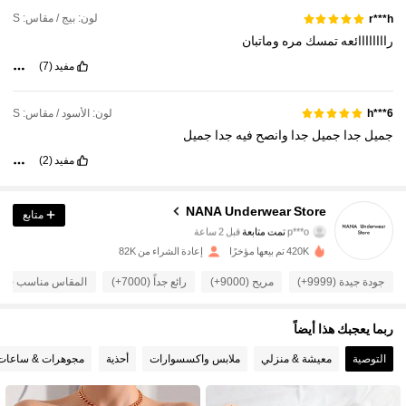
لون: بيج / مقاس: S
r***h
راااااااائعه
تمسك
مره
وماتبان
مفيد
(7)
لون: الأسود / مقاس: S
h***6
جميل
جدا
جميل
جدا
وانصح
فيه
جدا
جميل
مفيد
(2)
9.4K متابعون
4.80
NANA Underwear Store
متابع
p***o
تمت متابعة
قبل 2 ساعة
r***1
تتصفح
9.4K متابعون
420K تم بيعها مؤخرًا
إعادة الشراء من 82K
4.80
جودة جيدة (9999+)
مريح (9000+)
رائع جداً (7000+)
المقاس مناسب (5000+)
9.4K متابعون
4.80
ربما يعجبك هذا أيضاً
التوصية
معيشة & منزلي
ملابس واكسسوارات
أحذية
مجوهرات & ساعات
9.4K متابعون
4.80