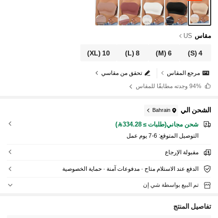
مقاس
US
(XL)
10
(L)
8
(M)
6
(S)
4
مرجع المقاس
تحقق من مقاسي
94%
وجدته مطابقًا للمقاس
الشحن الي
Bahrain
شحن مجاني(طلبات ≥ 334.28)
التوصيل المتوقع:
6-7 يوم عمل
مقبولة الإرجاع
الدفع عند الاستلام متاح · مدفوعات آمنة · حماية الخصوصية
تم البيع بواسطة شي إن
تفاصيل المنتج