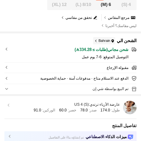
(XL)
12
(L)
8/10
(M)
6
(S)
4
مرجع المقاس
تحقق من مقاسي
ليس مقاسك؟ أخبرنا
الشحن الي
Bahrain
شحن مجاني(طلبات ≥ 334.28)
التوصيل المتوقع:
6-7 يوم عمل
مقبولة الإرجاع
الدفع عند الاستلام متاح · مدفوعات آمنة · حماية الخصوصية
تم البيع بواسطة شي إن
عارضة الأزياء ترتدي:
US 4 (S)
طول:
174.0
صدر:
78.0
خصر:
60.0
الوركين:
91.0
تفاصيل المنتج
ميزات الذكاء الاصطناعي
تم إنشاؤه بناءً على التفاصيل