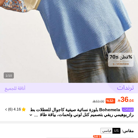
1/10
36

.04
%32-
53.00
Bohemela بلوزة نسائية صيفية كاجوال للعطلات بط
)
6
(
4.16
راز بوهيمي ريفي بتصميم كتل لوني ولحمات، بياقة طاق
م وأكمام قصيرة فضفاضة
مقاس
:
US
قياسي
1 left