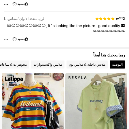
مفيد
(0)
لون: متعدد الألوان / مقاس: L
w***2
,😍😍😍😍😍😍😍😍😍
It
'
s
looking
like
the
picture
.
good
quality
🙏🙏🙏🙏🙏🙏🙏🙏
مفيد
(0)
ربما يعجبك هذا أيضاً
التوصية
ملابس داخلية & ملابس نوم
ملابس واكسسوارات
مجوهرات & ساعات