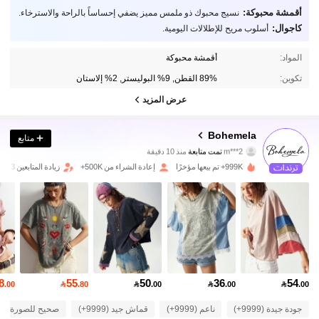
أقمشة محبوكة:
نسيج محبوك ذو ملمس مميز يضفي إحساساً بالراحة والاسترخاء.
كاجوال:
أسلوب مريح للإطلالات اليومية.
المواد:
أقمشة محبوكة
تكوين:
89% القطن, 9% البوليستر, 2% إلاستان
عرض المزيد
1.3M متابعون
4.83
Bohemela
متابع
m***2
تمت متابعة
منذ 10 دقيقة
n***5
تتصفح
999K+ تم بيعها مؤخرًا
إعادة الشراء من 500K+
زيادة المتابعين 13%
1.3M متابعون
4.83
1.3M متابعون
4.83
1.3M متابعون
4.83
8
55
50
36
54
.00

.80

.00

.00

.00
1.3M متابعون
4.83
جودة جيدة (9999+)
ناعم (9999+)
قماش جيد (9999+)
صحيح للصورة (9999+)