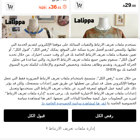
صيل خصر مجمعة
29
36

.00
%20-

.01
نستخدم ملفات تعريف الارتباط والتقنيات المماثلة على موقعنا الإلكتروني لتقديم الخدمة التي
تطلبها، وللسعي لتقديم أفضل تجربة ممكنة على الموقع. يمكنك "رفض الكل"، "قبول الكل"، أو
تعيين تفضيلات ملفات تعريف الارتباط الخاصة بك في أي وقت حسب اختيارك. من خلال تحديد
"قبول الكل"، سنقوم بتعيين جميع ملفات تعريف الارتباط الاختيارية، والتي تساعدنا في تحليل
الحركة المرورية، وتقديم وظائف محسّنة، وتخصيص المحتوى والإعلانات لتكملة تجربة التسوق
الخاصة بك مع SHEIN.
من خلال تحديد "رفض الكل"، ستسمح باستخدام ملفات تعريف الارتباط الضرورية فقط التي تجعل
موقعنا الإلكتروني يعمل. قد تتمكن من تعطيلها عن طريق تغيير إعدادات متصفحك، ولكن قد يؤثر
ذلك على كيفية عمل الموقع. لمعرفة المزيد عن ملفات تعريف الارتباط التي نستخدمها وتعديل
19
إعدادات ملفات تعريف الارتباط الاختيارية الخاصة بك، يرجى تحديد "إدارة ملفات تعريف الارتباط".
لمزيد من المعلومات حول كيفية معالجتنا للبيانات التي نجمعها، انقر هنا لمشاهدة سياسة
توفير 3.00
19
الخصوصية الخاصة بنا.
انقر هنا لمشاهدة سياسة الخصوصية الخاصة بنا.
Lalippa
Lalippa
Lalippa تي شيرت نسائية فضفاضة بأكما
رفض الكل
قبول الكل
Lalippa تي شيرت نسائي بطبعة رقمية ع
30+. تم بيع
م قصيرة على شكل خفاش مع طباعة رق
10+. تم بيع
صرية بتصميم بسيط وواسع وطويل متوس
مية
27
ط الطول بياقة دائرية وأكتاف منسدلة، هد
30
.00

%10-
بعد الكوبون
إدارة ملفات تعريف الارتباط

.00
أضف إلى عربة التسوق بنجاح
ية للأصدقاء
%32 خصم!