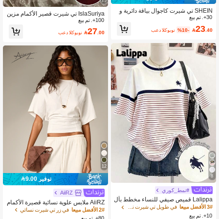
SHEIN تي شيرت كاجوال بياقة دائرية و
IslaSuriya تي شيرت قصير الأكمام مزين
30+. تم بيع
طباعة وحيد القرن مع لون متباين للنساء
100+. تم بيع
بالدانتيل والأزرار للنساء
23
27
.40

%10-
بعد الكوبون
.00

بعد الكوبون
12
8
توفير 9.00
#نمط_كوري
AiiRZ
Lalippa قميص صيفي للنساء مخطط بأل
AiiRZ ملابس علوية نسائية قصيرة الأكمام
وان متباينة وطباعة وحش نصف إنسان نص
3# الأفضل مبيعا
في طويل تي شيرت نسائي
مطوية وملتفة، قصة مريحة وواسعة، رقبة
2# الأفضل مبيعا
في زر تي شيرت نسائي
ف حصان
10+. تم بيع
طاقم، مناسبة للصيف والربيع، مزينة بتفا
80+. تم بيع