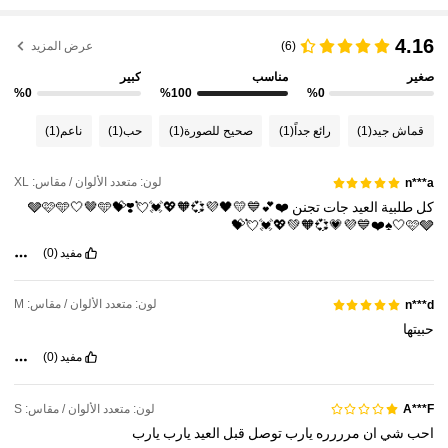
1.3M متابعون
4.16
4.83
(6)
عرض المزيد
صغير
مناسب
كبير
%0
%100
%0
1.3M متابعون
4.83
قماش جيد
(1)
رائع جداً
(1)
صحيح للصورة
(1)
حب
(1)
ناعم
(1)
1.3M متابعون
4.83
لون: متعدد الألوان / مقاس: XL
n***a
كل
طلبية
العيد
جات
تجنن
❤️💕💙💛🖤💜💞🧡💖💓💘❣️💝🩶🩷🩵🤍🤎🩵
🤍🩷🩶♠️❤️💙💜💗💞🧡💚💖💓💘💝
1.3M متابعون
4.83
مفيد
(0)
1.3M متابعون
4.83
لون: متعدد الألوان / مقاس: M
n***d
حبيتها
1.3M متابعون
4.83
مفيد
(0)
لون: متعدد الألوان / مقاس: S
A***F
احب
شي
ان
مرررره
يارب
توصل
قبل
العيد
يارب
يارب