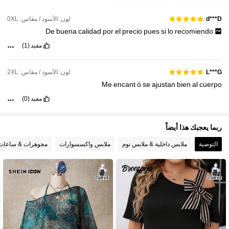
400K متابعون
4.86
لون: الأسود / مقاس: 0XL
d***D
De
buena
calidad
por
el
precio
pues
si
lo
recomiendo
400K متابعون
4.86
مفيد
(1)
لون: الأسود / مقاس: 2XL
L***G
400K متابعون
4.86
Me
encant
ó
se
ajustan
bien
al
cuerpo
مفيد
(0)
400K متابعون
4.86
ربما يعجبك هذا أيضاً
التوصية
ملابس داخلية & ملابس نوم
ملابس واكسسوارات
مجوهرات & ساعات