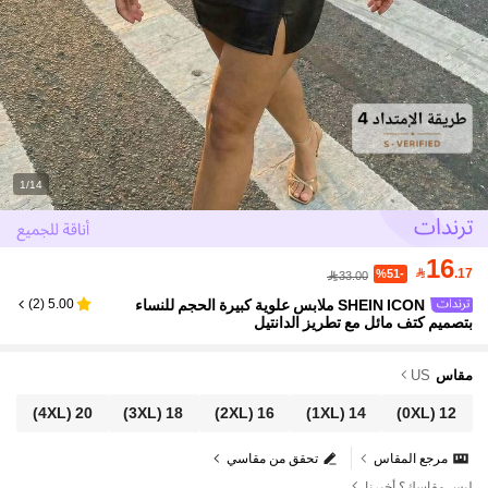
1/14
16

.17
%51-
33.00
SHEIN ICON ملابس علوية كبيرة الحجم للنساء
)
2
(
5.00
بتصميم كتف مائل مع تطريز الدانتيل
مقاس
US
(4XL)
20
(3XL)
18
(2XL)
16
(1XL)
14
(0XL)
12
مرجع المقاس
تحقق من مقاسي
ليس مقاسك؟ أخبرنا