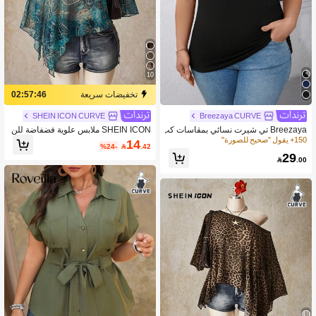
10
تخفيضات سريعة
02:57:46
SHEIN ICON CURVE
Breezaya CURVE
Breezaya تي شيرت نسائي بمقاسات كب
SHEIN ICON ملابس علوية فضفاضة للن
يرة للصيف بتصميم خطوط ذات عقدة عن
ساء بمقاس كبير بنمط بيزلي وياقة غير م
150+ يقول "صحيح للصورة"
14
%24-

.42
ق غير متناظر
تماثلة وأكمام خفاشية
29

.00