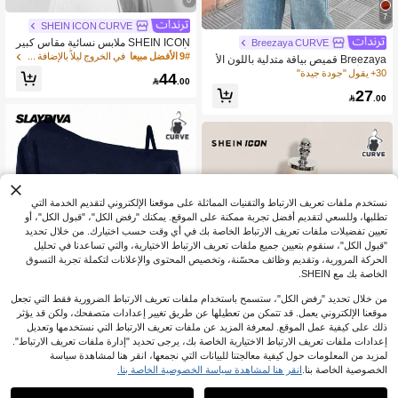
7
SHEIN ICON CURVE
SHEIN ICON ملابس نسائية مقاس كبير
Breezaya CURVE
بأسلوب ريترو مثير بطراز الألفية Y2K بس
9# الأفضل مبيعا
في الخروج ليلاً بالإضافة إلى حجم المرأة قمم
Breezaya قميص بياقة متدلية باللون الأ
يط وكاجوال وأنيق للتنقل اليومي في المد
سود - أكمام قصيرة مع خصر قابل للسح
30+ يقول "جودة جيدة"
44
ينة بتصميم عصري مع دانتيل

.00
ب من الخلف، مقاسات كبيرة عصرية للارت
27
داء اليومي أو المكتبي (وصول جديد للربيع

.00
والصيف)
نستخدم ملفات تعريف الارتباط والتقنيات المماثلة على موقعنا الإلكتروني لتقديم الخدمة التي
تطلبها، وللسعي لتقديم أفضل تجربة ممكنة على الموقع. يمكنك "رفض الكل"، "قبول الكل"، أو
تعيين تفضيلات ملفات تعريف الارتباط الخاصة بك في أي وقت حسب اختيارك. من خلال تحديد
"قبول الكل"، سنقوم بتعيين جميع ملفات تعريف الارتباط الاختيارية، والتي تساعدنا في تحليل
الحركة المرورية، وتقديم وظائف محسّنة، وتخصيص المحتوى والإعلانات لتكملة تجربة التسوق
الخاصة بك مع SHEIN.
من خلال تحديد "رفض الكل"، ستسمح باستخدام ملفات تعريف الارتباط الضرورية فقط التي تجعل
موقعنا الإلكتروني يعمل. قد تتمكن من تعطيلها عن طريق تغيير إعدادات متصفحك، ولكن قد يؤثر
ذلك على كيفية عمل الموقع. لمعرفة المزيد عن ملفات تعريف الارتباط التي نستخدمها وتعديل
إعدادات ملفات تعريف الارتباط الاختيارية الخاصة بك، يرجى تحديد "إدارة ملفات تعريف الارتباط".
5
لمزيد من المعلومات حول كيفية معالجتنا للبيانات التي نجمعها، انقر هنا لمشاهدة سياسة
الخصوصية الخاصة بنا.
انقر هنا لمشاهدة سياسة الخصوصية الخاصة بنا.
Slaydiva CURVE
Slaydiva ملابس علوية نسائية كاجوال بدو
SHEIN ICON CURVE