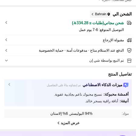
الشحن الي
Bahrain
شحن مجاني(طلبات ≥ 334.28)
التوصيل المتوقع:
6-7 يوم عمل
مقبولة الإرجاع
الدفع عند الاستلام متاح · مدفوعات آمنة · حماية الخصوصية
تم البيع بواسطة شي إن
تفاصيل المنتج
ميزات الذكاء الاصطناعي
تم إنشاؤه بناءً على التفاصيل
أقمشة محبوكة:
نسيج محبوك ناعم بجاذبية عفوية.
أنيقة:
أناقة راقية بسحر خالد.
مواد:
94% البوليستر, 6% إلاستان
عرض المزيد
400K متابعون
4.86