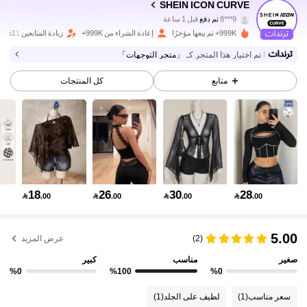
SHEIN ICON CURVE
9***8
تم دفع
قبل 1 ساعة
e***6
تمت متابعة
قبل 2 ساعة
999K+ تم بيعها مؤخرًا
إعادة الشراء من 999K+
زيادة المتابعين 11%
400K متابعون
4.86
تم اختيار هذا المتجر كـ
「متجر التوجهات」
متابع
كل المنتجات
400K متابعون
4.86
400K متابعون
4.86
400K متابعون
4.86
18
26
30
28

.00

.00

.00

.00
400K متابعون
4.86
5.00
(2)
عرض المزيد
صغير
مناسب
كبير
%0
%100
%0
400K متابعون
4.86
سعر مناسب
(1)
لطيف على الجلد
(1)