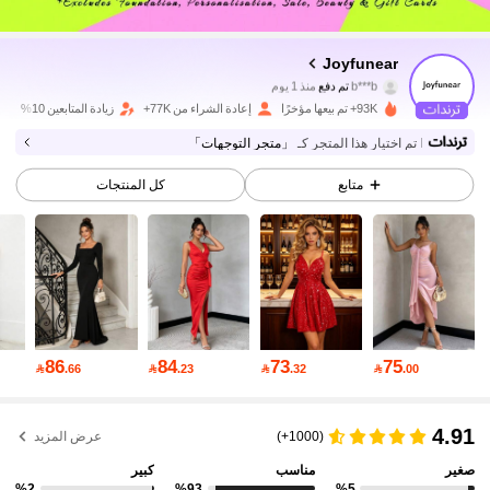
173K متابعون
4.94
Joyfunear
b***b
تم دفع
منذ 1 يوم
k***9
تمت متابعة
قبل 1 ساعة
93K+ تم بيعها مؤخرًا
إعادة الشراء من 77K+
زيادة المتابعين 10%
173K متابعون
4.94
تم اختيار هذا المتجر كـ
「متجر التوجهات」
متابع
كل المنتجات
173K متابعون
4.94
173K متابعون
4.94
173K متابعون
4.94
86
84
73
75

.66

.23

.32

.00
173K متابعون
4.94
4.91
(1000+)
عرض المزيد
صغير
مناسب
كبير
%2
%93
%5