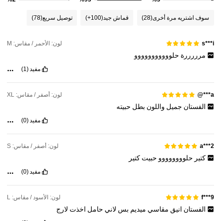
173K متابعون
4.94
سوف اشتريه مرة أخرى
(28)
قماش جيد
(100+)
توصيل سريع
(78)
173K متابعون
4.94
لون: الأحمر / مقاس: M
s***i
مرررررة
حلووووووووووو
173K متابعون
4.94
مفيد
(1)
لون: أصفر / مقاس: XL
a***@
173K متابعون
4.94
الفستان
جميل
واللون
بطل
حبيته
مفيد
(0)
173K متابعون
4.94
لون: أصفر / مقاس: S
a***2
كتير
حلوووووووو
حبيت
كتير
مفيد
(0)
لون: الأسود / مقاس: L
f***9
الفستان
انيق
مقاسي
ميديم
بس
لاني
حامل
اخذت
لارج