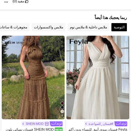
مفيد
(0)
ربما يعجبك هذا أيضاً
التوصية
ملابس داخلية & ملابس نوم
ملابس واكسسوارات
مجوهرات & ساعات
4
#فستان _للمواعدة
SHEIN MOD
Feyla فستان ميدي أنيق للنساء بدون أكم
SHEIN MOD فستان نسائي بلون
NEW