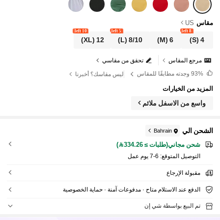
مقاس
US
10 left
5 left
8 left
(XL)
12
(L)
8/10
(M)
6
(S)
4
مرجع المقاس
تحقق من مقاسي
93%
وجدته مطابقًا للمقاس
ليس مقاسك؟ أخبرنا
المزيد من الخيارات
واسع من الاسفل ملائم
الشحن الي
Bahrain
شحن مجاني(طلبات ≥ 334.26)
التوصيل المتوقع:
6-7 يوم عمل
مقبولة الإرجاع
الدفع عند الاستلام متاح · مدفوعات آمنة · حماية الخصوصية
تم البيع بواسطة شي إن