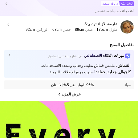
#أناقة صيفية
أناقة متألقة تحت أشعة الشمس
عارضة الأزياء ترتدي:
S
طول:
175cm
صدر:
89cm
خصر:
63cm
الوركين:
92cm
تفاصيل المنتج
ميزات الذكاء الاصطناعي
تم إنشاؤه بناءً على التفاصيل
القماش:
ملمس قماش نظيف وجذاب ومتعدد الاستخدامات.
كاجوال, جذابة, حفلة:
أسلوب مريح للإطلالات اليومية.
مواد:
95% البوليستر, 5% إلاستان
عرض المزيد