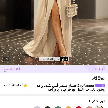
قطع
دليل المقاسات
1/4
69

.00
Joyfunear فستان صيفي أنيق بكتف واحد
)
1000+
(
4.91
وشق عالي في الذيل مع حزام، بارد وراحة
لون: كاكي