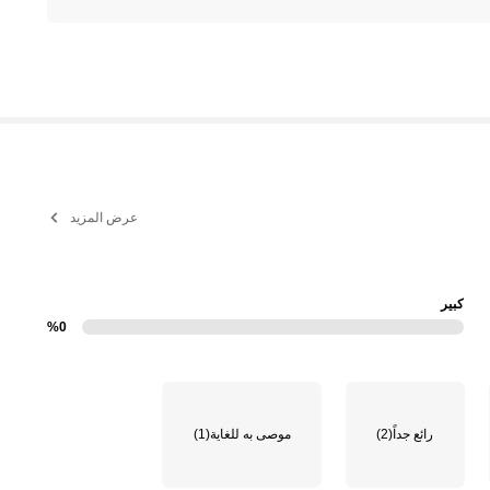
عرض المزيد
كبير
%0
رائع جداً
(2)
موصى به للغاية
(1)