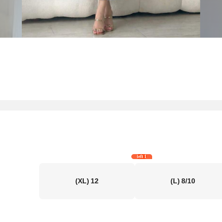
1 left
(XL)
12
(L)
8/10