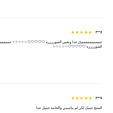
f***2
جممممممممميل
جدا
ونفس
الصورررره
🤍🤍🤍🤍🤍✨✨✨✨✨
جممممم
الصورررره
🤍🤍🤍🤍🤍✨✨✨✨✨
f***0
المنتج
جميل
لكن
لم
يناسبني
والخامة
جميل
جدا