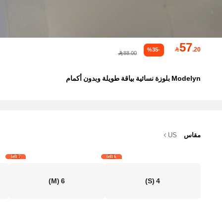
57

.20
%35-
88.00
Modelyn بلوزة نسائية بياقة طويلة وبدون أكمام
مقاس
US
7 left
6 left
(M)
6
(S)
4