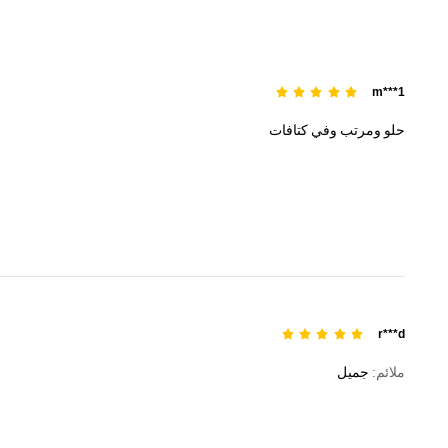
m***1
حلو
ومرتب
وفي
كتافات
r***d
ملائم:
جميل