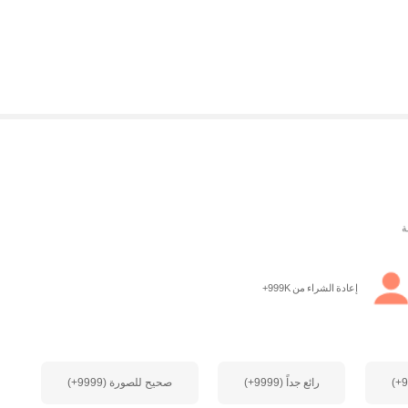
إعادة الشراء من 999K+
رائع جداً (9999+)
صحيح للصورة (9999+)