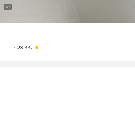
1/7
)
35
(
4.45