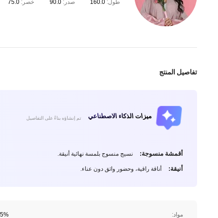
طول:
160.0
صدر:
90.0
خصر:
75.0
تفاصيل المنتج
ميزات الذكاء الاصطناعي
تم إنشاؤه بناءً على التفاصيل
أقمشة منسوجة:
نسيج منسوج بلمسة نهائية أنيقة.
أنيقة:
أناقة راقية، وحضور واثق دون عناء.
مواد:
95% البوليستر, 5% 