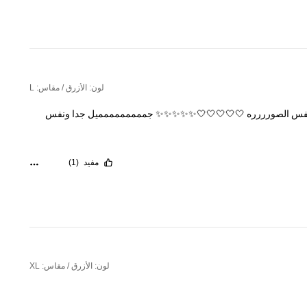
لون: الأزرق / مقاس: L
فس
الصورررره
🤍🤍🤍🤍🤍✨✨✨✨✨
جممممممممميل
جدا
ونفس
مفيد
(1)
لون: الأزرق / مقاس: XL