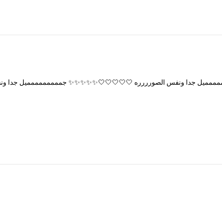
مممميل
جدا
ونفس
الصورررره
🤍🤍🤍🤍🤍✨✨✨✨✨
جممممممممميل
جدا
ون