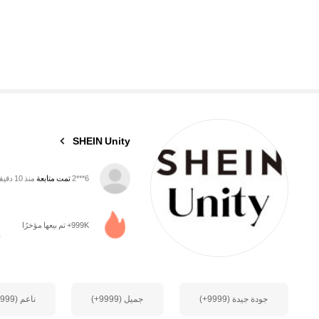
543K متابعون
4.89
SHEIN Unity
s***q
تتصفح
543K متابعون
4.89
999K+ تم بيعها مؤخرًا
جودة جيدة (9999+)
جميل (9999+)
ناعم (9999+)