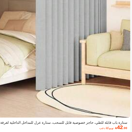
ستارة باب قابلة للطي، حاجز خصوصية قابل للسحب، ستارة عزل للمداخل الداخلية لغرفة ا
42
فة الوزن لفصل المساحات
.00

بعد الكوبون