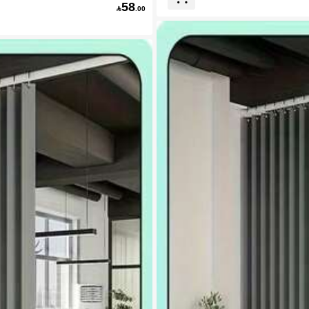
58

.00