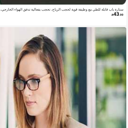
ستارة باب قابلة للطي مع وظيفة قوية لحجب الرياح، تحجب بفعالية تدفق الهواء الخارجي، أد
43
اخن، تحجب بالكامل الغبار والفضلات، تعتيم فعال للغاية لإنشاء بيئة داخلية ناعمة، ت

.00
رؤية الخارجي، وتخلق مساحة آمنة وخاصة