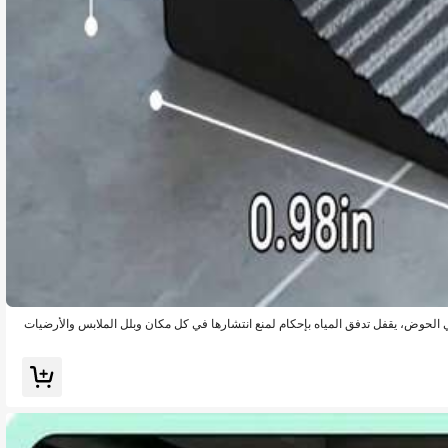
في الحوض، يقفل تدفق المياه بإحكام لمنع انتشارها في كل مكان وبلل الملابس والأرضيات
ن. هذا يساعد على القضاء على المشاكل مثل تلون الفراغات وتعفن وتحلل الخزائن والنمو